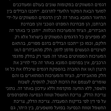
דגמים המשווקים במקומות שונים בעולם ומעודכנים
למועד הבאת המקור הלועדי לתרגום. ייתכנו הבדלים בין
התיאור המובא באתר זה לבין הדגמים המשווקים על-ידי
חברתנו, הן מבחינת המפרט הטכני והן מבחינת
האביזרים, הציוד והמערכות הנלוות. ייתכן כי באתר זה
לא מופיעים כל הדגמים המשווקים בישראל אלא רק
חלקם, וכמו כן ייתכנו הבדלים בדגם מסויים, בהתאם
לשינויים הנעשים מדמן לדמן. חלק מהאביזרים ו/או
המערכות המפורטים באתר זה מצוי רק בחלק מדגמי
הרכבים, אין בפרסום המובא באתר זה כדי לחייב את
היצרן ו/או את החברה בהספקת דגמים שיכללו את כל או
חלק מהאביזרים, הציוד והמערכות המתוארים בו והם
שומרים לעצמם את הזכות לבטל, להוסיף, לשנות
ולשפר, ללא הודעה מוקדמת וללא עידכון באתר זה. נתוני
צריכת הדלק, צריכת החשמל וטווח הנסיעה מתפרסמים
על פי דין לפי בדיקות המעבדה. צריכת הדלק, צריכת
החשמל וטווח הנסיעה בפועל מושפעים, בין היתר, גם