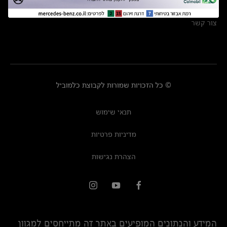
מרכזי שירות
צור קשר
© כל הזכויות שמורות לקבוצת כלמוביל
תנאי שימוש
מדיניות פרטיות
הצהרת נגישות
המידע והנתונים המופיעים באתר זה מתייחסים למגוון