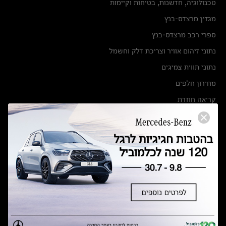
טכנולוגיה, חדשנות, בטיחות וקיימות
מגזין מרצדס-בנץ
ספרי רכב מרצדס-בנץ
נתוני זיהום אוויר וצריכת דלק וחשמל
נתוני תווית צמיגים
מחירון חלפים
קריאה חוזרת
הודעה על הטבות לרכבי מרצדס בהסדר פשרה בתצ 56447-02-19
הסדר פשרה בתצ 56447-02-19
תקנון ימי מכירות 120 לכלמוביל
מצאו אותנו
אולמות תצוגה