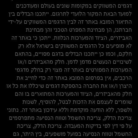
דגמים המשווקים במקומות שונים בעולם ומעודכנים
למועד הבאת המקור הלועדי לתרגום. ייתכנו הבדלים בין
התיאור המובא באתר זה לבין הדגמים המשווקים על-ידי
חברתנו, הן מבחינת המפרט הטכני והן מבחינת
האביזרים, הציוד והמערכות הנלוות. ייתכן כי באתר זה
לא מופיעים כל הדגמים המשווקים בישראל אלא רק
חלקם, וכמו כן ייתכנו הבדלים בדגם מסויים, בהתאם
לשינויים הנעשים מדמן לדמן. חלק מהאביזרים ו/או
המערכות המפורטים באתר זה מצוי רק בחלק מדגמי
הרכבים, אין בפרסום המובא באתר זה כדי לחייב את
היצרן ו/או את החברה בהספקת דגמים שיכללו את כל או
חלק מהאביזרים, הציוד והמערכות המתוארים בו והם
שומרים לעצמם את הזכות לבטל, להוסיף, לשנות
ולשפר, ללא הודעה מוקדמת וללא עידכון באתר זה. נתוני
צריכת הדלק, צריכת החשמל וטווח הנסיעה מתפרסמים
על פי דין לפי בדיקות המעבדה. צריכת הדלק, צריכת
החשמל וטווח הנסיעה בפועל מושפעים, בין היתר, גם