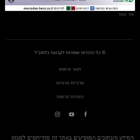
מרכזי שירות
צור קשר
© כל הזכויות שמורות לקבוצת כלמוביל
תנאי שימוש
מדיניות פרטיות
הצהרת נגישות
המידע והנתונים המופיעים באתר זה מתייחסים למגוון