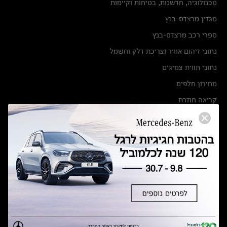
טכנולוגיה, חדשנות, בטיחות וקיימות
מגזין מרצדס-בנץ
ספרי רכב מרצדס-בנץ
נתוני זיהום אוויר וצריכת דלק וחשמל
נתוני תווית צמיגים
מחירון חלפים
קריאה חוזרת
הודעה על הטבות לרכבי מרצדס בהסדר פשרה בתצ 56447-02-19
הסדר פשרה בתצ 56447-02-19
תקנון ימי מכירות 120 לכלמוביל
מצאו אותנו
אולמות תצוגה