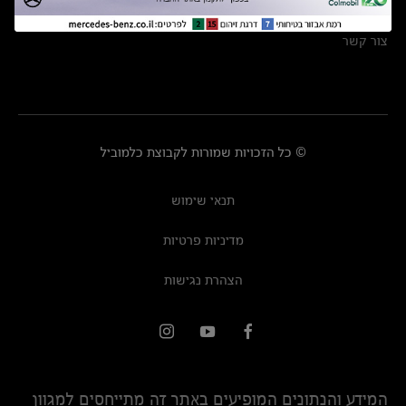
מרכזי שירות
צור קשר
© כל הזכויות שמורות לקבוצת כלמוביל
תנאי שימוש
מדיניות פרטיות
הצהרת נגישות
המידע והנתונים המופיעים באתר זה מתייחסים למגוון