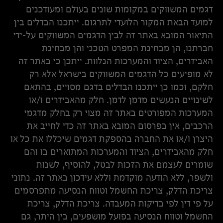
דגמים המשווקים במקומות שונים בעולם ומעודכנים
למועד הבאת המקור הלועדי לתרגום. ייתכנו הבדלים בין
התיאור המובא באתר זה לבין הדגמים המשווקים על-ידי
חברתנו, הן מבחינת המפרט הטכני והן מבחינת
האביזרים, הציוד והמערכות הנלוות. ייתכן כי באתר זה
לא מופיעים כל הדגמים המשווקים בישראל אלא רק
חלקם, וכמו כן ייתכנו הבדלים בדגם מסויים, בהתאם
לשינויים הנעשים מדמן לדמן. חלק מהאביזרים ו/או
המערכות המפורטים באתר זה מצוי רק בחלק מדגמי
הרכבים, אין בפרסום המובא באתר זה כדי לחייב את
היצרן ו/או את החברה בהספקת דגמים שיכללו את כל או
חלק מהאביזרים, הציוד והמערכות המתוארים בו והם
שומרים לעצמם את הזכות לבטל, להוסיף, לשנות
ולשפר, ללא הודעה מוקדמת וללא עידכון באתר זה. נתוני
צריכת הדלק, צריכת החשמל וטווח הנסיעה מתפרסמים
על פי דין לפי בדיקות המעבדה. צריכת הדלק, צריכת
החשמל וטווח הנסיעה בפועל מושפעים, בין היתר, גם