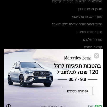
טכנולוגיה, חדשנות, בטיחות וקיימות
מגזין מרצדס-בנץ
ספרי רכב מרצדס-בנץ
נתוני זיהום אוויר וצריכת דלק וחשמל
נתוני תווית צמיגים
מחירון חלפים
קריאה חוזרת
הודעה על הטבות לרכבי מרצדס בהסדר פשרה בתצ 56447-02-19
הסדר פשרה בתצ 56447-02-19
תקנון ימי מכירות 120 לכלמוביל
מצאו אותנו
אולמות תצוגה