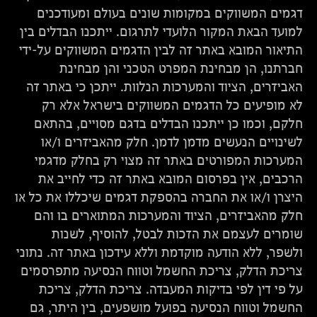
דגמים המשווקים במקומות שונים בעולם ומעודכנים
למועד הבאת המקור הלועדי לתרגום. ייתכנו הבדלים בין
התיאור המובא באתר זה לבין הדגמים המשווקים על-ידי
חברתנו, הן מבחינת המפרט הטכני והן מבחינת
האביזרים, הציוד והמערכות הנלוות. ייתכן כי באתר זה
לא מופיעים כל הדגמים המשווקים בישראל אלא רק
חלקם, וכמו כן ייתכנו הבדלים בדגם מסויים, בהתאם
לשינויים הנעשים מדמן לדמן. חלק מהאביזרים ו/או
המערכות המפורטים באתר זה מצוי רק בחלק מדגמי
הרכבים, אין בפרסום המובא באתר זה כדי לחייב את
היצרן ו/או את החברה בהספקת דגמים שיכללו את כל או
חלק מהאביזרים, הציוד והמערכות המתוארים בו והם
שומרים לעצמם את הזכות לבטל, להוסיף, לשנות
ולשפר, ללא הודעה מוקדמת וללא עידכון באתר זה. נתוני
צריכת הדלק, צריכת החשמל וטווח הנסיעה מתפרסמים
על פי דין לפי בדיקות המעבדה. צריכת הדלק, צריכת
החשמל וטווח הנסיעה בפועל מושפעים, בין היתר, גם