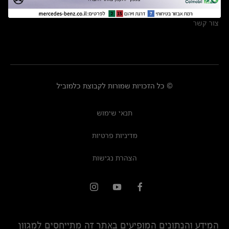
מרכזי שירות
צור קשר
© כל הזכויות שמורות לקבוצת כלמוביל
תנאי שימוש
מדיניות פרטיות
הצהרת נגישות
המידע והנתונים המופיעים באתר זה מתייחסים למגוון