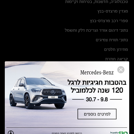
טכנולוגיה, חדשנות, בטיחות וקיימות
מגזין מרצדס-בנץ
ספרי רכב מרצדס-בנץ
נתוני זיהום אוויר וצריכת דלק וחשמל
נתוני תווית צמיגים
מחירון חלפים
קריאה חוזרת
הודעה על הטבות לרכבי מרצדס בהסדר פשרה בתצ 56447-02-19
הסדר פשרה בתצ 56447-02-19
תקנון ימי מכירות 120 לכלמוביל
מצאו אותנו
אולמות תצוגה