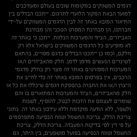
דגמים המשווקים במקומות שונים בעולם ומעודכנים
למועד הבאת המקור הלועדי לתרגום. ייתכנו הבדלים בין
התיאור המובא באתר זה לבין הדגמים המשווקים על-ידי
חברתנו, הן מבחינת המפרט הטכני והן מבחינת
האביזרים, הציוד והמערכות הנלוות. ייתכן כי באתר זה
לא מופיעים כל הדגמים המשווקים בישראל אלא רק
חלקם, וכמו כן ייתכנו הבדלים בדגם מסויים, בהתאם
לשינויים הנעשים מדמן לדמן. חלק מהאביזרים ו/או
המערכות המפורטים באתר זה מצוי רק בחלק מדגמי
הרכבים, אין בפרסום המובא באתר זה כדי לחייב את
היצרן ו/או את החברה בהספקת דגמים שיכללו את כל או
חלק מהאביזרים, הציוד והמערכות המתוארים בו והם
שומרים לעצמם את הזכות לבטל, להוסיף, לשנות
ולשפר, ללא הודעה מוקדמת וללא עידכון באתר זה. נתוני
צריכת הדלק, צריכת החשמל וטווח הנסיעה מתפרסמים
על פי דין לפי בדיקות המעבדה. צריכת הדלק, צריכת
החשמל וטווח הנסיעה בפועל מושפעים, בין היתר, גם