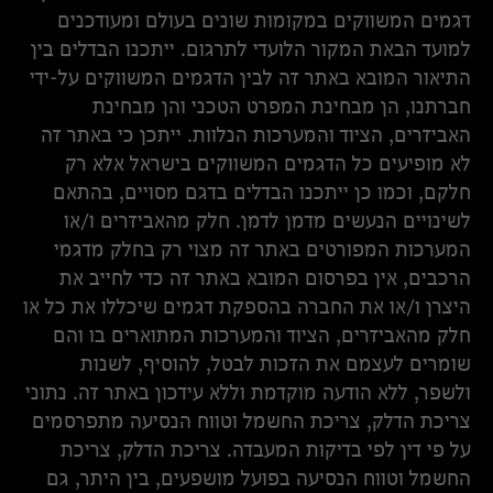
דגמים המשווקים במקומות שונים בעולם ומעודכנים
למועד הבאת המקור הלועדי לתרגום. ייתכנו הבדלים בין
התיאור המובא באתר זה לבין הדגמים המשווקים על-ידי
חברתנו, הן מבחינת המפרט הטכני והן מבחינת
האביזרים, הציוד והמערכות הנלוות. ייתכן כי באתר זה
לא מופיעים כל הדגמים המשווקים בישראל אלא רק
חלקם, וכמו כן ייתכנו הבדלים בדגם מסויים, בהתאם
לשינויים הנעשים מדמן לדמן. חלק מהאביזרים ו/או
המערכות המפורטים באתר זה מצוי רק בחלק מדגמי
הרכבים, אין בפרסום המובא באתר זה כדי לחייב את
היצרן ו/או את החברה בהספקת דגמים שיכללו את כל או
חלק מהאביזרים, הציוד והמערכות המתוארים בו והם
שומרים לעצמם את הזכות לבטל, להוסיף, לשנות
ולשפר, ללא הודעה מוקדמת וללא עידכון באתר זה. נתוני
צריכת הדלק, צריכת החשמל וטווח הנסיעה מתפרסמים
על פי דין לפי בדיקות המעבדה. צריכת הדלק, צריכת
החשמל וטווח הנסיעה בפועל מושפעים, בין היתר, גם