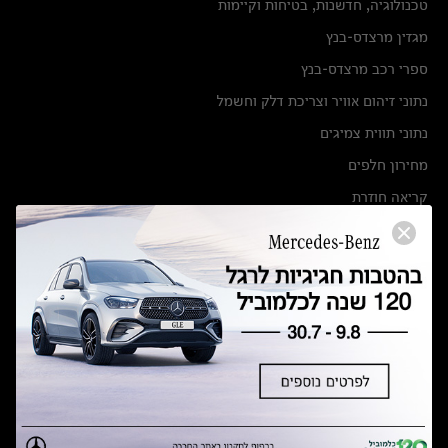
טכנולוגיה, חדשנות, בטיחות וקיימות
מגזין מרצדס-בנץ
ספרי רכב מרצדס-בנץ
נתוני זיהום אוויר וצריכת דלק וחשמל
נתוני תווית צמיגים
מחירון חלפים
קריאה חוזרת
הודעה על הטבות לרכבי מרצדס בהסדר פשרה בתצ 56447-02-19
הסדר פשרה בתצ 56447-02-19
תקנון ימי מכירות 120 לכלמוביל
מצאו אותנו
אולמות תצוגה