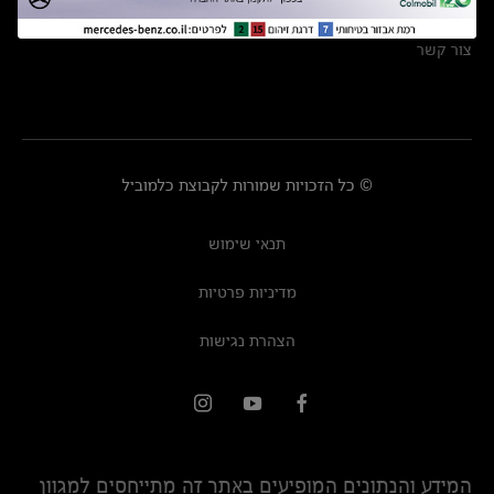
מרכזי שירות
צור קשר
© כל הזכויות שמורות לקבוצת כלמוביל
תנאי שימוש
מדיניות פרטיות
הצהרת נגישות
המידע והנתונים המופיעים באתר זה מתייחסים למגוון