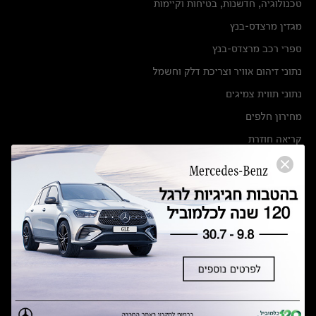
טכנולוגיה, חדשנות, בטיחות וקיימות
מגזין מרצדס-בנץ
ספרי רכב מרצדס-בנץ
נתוני זיהום אוויר וצריכת דלק וחשמל
נתוני תווית צמיגים
מחירון חלפים
קריאה חוזרת
הודעה על הטבות לרכבי מרצדס בהסדר פשרה בתצ 56447-02-19
הסדר פשרה בתצ 56447-02-19
תקנון ימי מכירות 120 לכלמוביל
מצאו אותנו
אולמות תצוגה