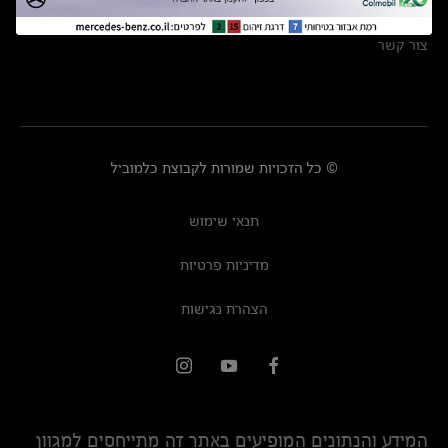
מרכזי שירות
צור קשר
© כל הזכויות שמורות לקבוצת כלמוביל
תנאי שימוש
מדיניות פרטיות
הצהרת נגישות
המידע והנתונים המופיעים באתר זה מתייחסים למגוון