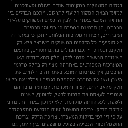
דגמים המשווקים במקומות שונים בעולם ומעודכנים
למועד הבאת המקור הלועדי לתרגום. ייתכנו הבדלים בין
התיאור המובא באתר זה לבין הדגמים המשווקים על-ידי
חברתנו, הן מבחינת המפרט הטכני והן מבחינת
האביזרים, הציוד והמערכות הנלוות. ייתכן כי באתר זה
לא מופיעים כל הדגמים המשווקים בישראל אלא רק
חלקם, וכמו כן ייתכנו הבדלים בדגם מסויים, בהתאם
לשינויים הנעשים מדמן לדמן. חלק מהאביזרים ו/או
המערכות המפורטים באתר זה מצוי רק בחלק מדגמי
הרכבים, אין בפרסום המובא באתר זה כדי לחייב את
היצרן ו/או את החברה בהספקת דגמים שיכללו את כל או
חלק מהאביזרים, הציוד והמערכות המתוארים בו והם
שומרים לעצמם את הזכות לבטל, להוסיף, לשנות
ולשפר, ללא הודעה מוקדמת וללא עידכון באתר זה. נתוני
צריכת הדלק, צריכת החשמל וטווח הנסיעה מתפרסמים
על פי דין לפי בדיקות המעבדה. צריכת הדלק, צריכת
החשמל וטווח הנסיעה בפועל מושפעים, בין היתר, גם