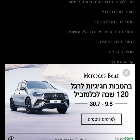
טכנולוגיה, חדשנות, בטיחות וקיימות
מגזין מרצדס-בנץ
ספרי רכב מרצדס-בנץ
נתוני זיהום אוויר וצריכת דלק וחשמל
נתוני תווית צמיגים
מחירון חלפים
קריאה חוזרת
הודעה על הטבות לרכבי מרצדס בהסדר פשרה בתצ 56447-02-19
הסדר פשרה בתצ 56447-02-19
תקנון ימי מכירות 120 לכלמוביל
מצאו אותנו
אולמות תצוגה