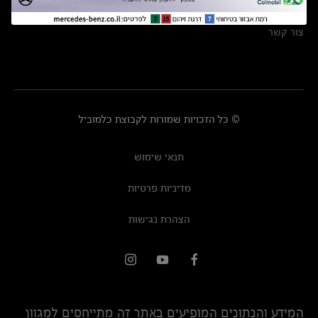
מרכזי שירות
צור קשר
© כל הזכויות שמורות לקבוצת כלמוביל
תנאי שימוש
מדיניות פרטיות
הצהרת נגישות
המידע והנתונים המופיעים באתר זה מתייחסים למגוון