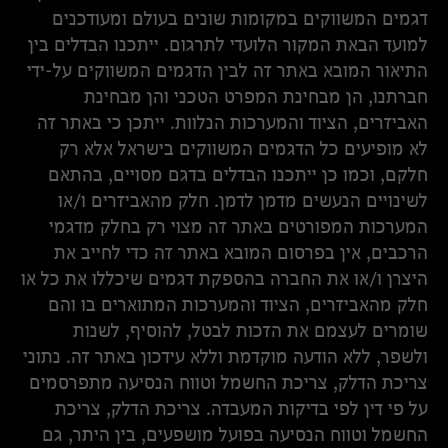
דגמים המשווקים במקומות שונים בעולם ומעודכנים
למועד הבאת המקור הלועדי לתרגום. ייתכנו הבדלים בין
התיאור המובא באתר זה לבין הדגמים המשווקים על-ידי
חברתנו, הן מבחינת המפרט הטכני והן מבחינת
האביזרים, הציוד והמערכות הנלוות. ייתכן כי באתר זה
לא מופיעים כל הדגמים המשווקים בישראל אלא רק
חלקם, וכמו כן ייתכנו הבדלים בדגם מסויים, בהתאם
לשינויים הנעשים מדמן לדמן. חלק מהאביזרים ו/או
המערכות המפורטים באתר זה מצוי רק בחלק מדגמי
הרכבים, אין בפרסום המובא באתר זה כדי לחייב את
היצרן ו/או את החברה בהספקת דגמים שיכללו את כל או
חלק מהאביזרים, הציוד והמערכות המתוארים בו והם
שומרים לעצמם את הזכות לבטל, להוסיף, לשנות
ולשפר, ללא הודעה מוקדמת וללא עידכון באתר זה. נתוני
צריכת הדלק, צריכת החשמל וטווח הנסיעה מתפרסמים
על פי דין לפי בדיקות המעבדה. צריכת הדלק, צריכת
החשמל וטווח הנסיעה בפועל מושפעים, בין היתר, גם