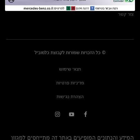
מרכזי שירות
צור קשר
© כל הזכויות שמורות לקבוצת כלמוביל
תנאי שימוש
מדיניות פרטיות
הצהרת נגישות
המידע והנתונים המופיעים באתר זה מתייחסים למגוון