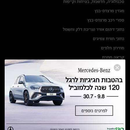
טכנולוגיה, חדשנות, בטיחות וקיימות
מגזין מרצדס-בנץ
ספרי רכב מרצדס-בנץ
נתוני זיהום אוויר וצריכת דלק וחשמל
נתוני תווית צמיגים
מחירון חלפים
קריאה חוזרת
הודעה על הטבות לרכבי מרצדס בהסדר פשרה בתצ 56447-02-19
הסדר פשרה בתצ 56447-02-19
תקנון ימי מכירות 120 לכלמוביל
מצאו אותנו
אולמות תצוגה