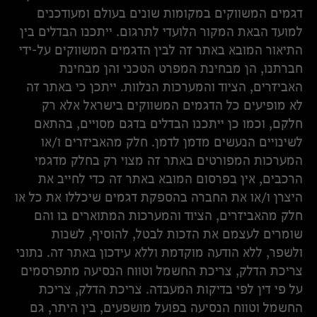
דגמים המשווקים במקומות שונים בעולם ומעודכנים
למועד הבאת המקור הלועדי לתרגום. ייתכנו הבדלים בין
התיאור המובא באתר זה לבין הדגמים המשווקים על-ידי
חברתנו, הן מבחינת המפרט הטכני והן מבחינת
האביזרים, הציוד והמערכות הנלוות. ייתכן כי באתר זה
לא מופיעים כל הדגמים המשווקים בישראל אלא רק
חלקם, וכמו כן ייתכנו הבדלים בדגם מסויים, בהתאם
לשינויים הנעשים מדמן לדמן. חלק מהאביזרים ו/או
המערכות המפורטים באתר זה מצוי רק בחלק מדגמי
הרכבים, אין בפרסום המובא באתר זה כדי לחייב את
היצרן ו/או את החברה בהספקת דגמים שיכללו את כל או
חלק מהאביזרים, הציוד והמערכות המתוארים בו והם
שומרים לעצמם את הזכות לבטל, להוסיף, לשנות
ולשפר, ללא הודעה מוקדמת וללא עידכון באתר זה. נתוני
צריכת הדלק, צריכת החשמל וטווח הנסיעה מתפרסמים
על פי דין לפי בדיקות המעבדה. צריכת הדלק, צריכת
החשמל וטווח הנסיעה בפועל מושפעים, בין היתר, גם