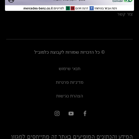
מרכזי שירות
צור קשר
© כל הזכויות שמורות לקבוצת כלמוביל
תנאי שימוש
מדיניות פרטיות
הצהרת נגישות
המידע והנתונים המופיעים באתר זה מתייחסים למגוון