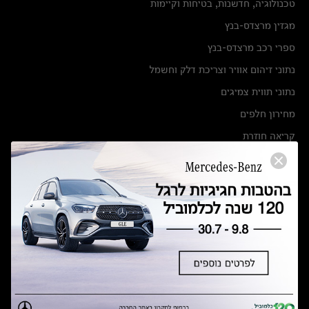
טכנולוגיה, חדשנות, בטיחות וקיימות
מגזין מרצדס-בנץ
ספרי רכב מרצדס-בנץ
נתוני זיהום אוויר וצריכת דלק וחשמל
נתוני תווית צמיגים
מחירון חלפים
קריאה חוזרת
הודעה על הטבות לרכבי מרצדס בהסדר פשרה בתצ 56447-02-19
הסדר פשרה בתצ 56447-02-19
תקנון ימי מכירות 120 לכלמוביל
מצאו אותנו
אולמות תצוגה