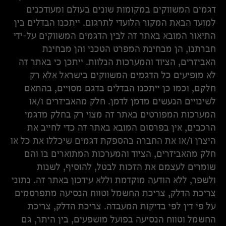
דגמים המשווקים במקומות שונים בעולם ומעודכנים
למועד הבאת המקור הלועדי לתרגום. ייתכנו הבדלים בין
התיאור המובא באתר זה לבין הדגמים המשווקים על-ידי
חברתנו, הן מבחינת המפרט הטכני והן מבחינת
האביזרים, הציוד והמערכות הנלוות. ייתכן כי באתר זה
לא מופיעים כל הדגמים המשווקים בישראל אלא רק
חלקם, וכמו כן ייתכנו הבדלים בדגם מסויים, בהתאם
לשינויים הנעשים מדמן לדמן. חלק מהאביזרים ו/או
המערכות המפורטים באתר זה מצוי רק בחלק מדגמי
הרכבים, אין בפרסום המובא באתר זה כדי לחייב את
היצרן ו/או את החברה בהספקת דגמים שיכללו את כל או
חלק מהאביזרים, הציוד והמערכות המתוארים בו והם
שומרים לעצמם את הזכות לבטל, להוסיף, לשנות
ולשפר, ללא הודעה מוקדמת וללא עידכון באתר זה. נתוני
צריכת הדלק, צריכת החשמל וטווח הנסיעה מתפרסמים
על פי דין לפי בדיקות המעבדה. צריכת הדלק, צריכת
החשמל וטווח הנסיעה בפועל מושפעים, בין היתר, גם