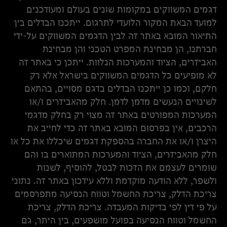
דגמים המשווקים במקומות שונים בעולם ומעודכנים
למועד הבאת המקור הלועדי לתרגום. ייתכנו הבדלים בין
התיאור המובא באתר זה לבין הדגמים המשווקים על-ידי
חברתנו, הן מבחינת המפרט הטכני והן מבחינת
האביזרים, הציוד והמערכות הנלוות. ייתכן כי באתר זה
לא מופיעים כל הדגמים המשווקים בישראל אלא רק
חלקם, וכמו כן ייתכנו הבדלים בדגם מסויים, בהתאם
לשינויים הנעשים מדמן לדמן. חלק מהאביזרים ו/או
המערכות המפורטים באתר זה מצוי רק בחלק מדגמי
הרכבים, אין בפרסום המובא באתר זה כדי לחייב את
היצרן ו/או את החברה בהספקת דגמים שיכללו את כל או
חלק מהאביזרים, הציוד והמערכות המתוארים בו והם
שומרים לעצמם את הזכות לבטל, להוסיף, לשנות
ולשפר, ללא הודעה מוקדמת וללא עידכון באתר זה. נתוני
צריכת הדלק, צריכת החשמל וטווח הנסיעה מתפרסמים
על פי דין לפי בדיקות המעבדה. צריכת הדלק, צריכת
החשמל וטווח הנסיעה בפועל מושפעים, בין היתר, גם