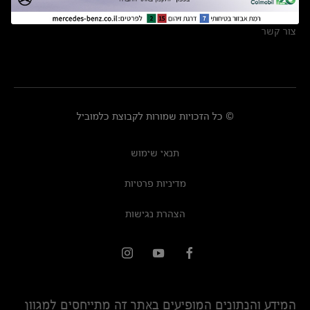
מרכזי שירות
צור קשר
© כל הזכויות שמורות לקבוצת כלמוביל
תנאי שימוש
מדיניות פרטיות
הצהרת נגישות
המידע והנתונים המופיעים באתר זה מתייחסים למגוון