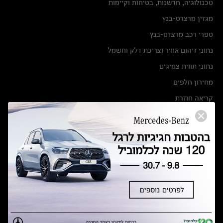
טכנולוגיה, חדשנות, בטיחות וקיימות
מגזין מרצדס-בנץ
ספרי רכב מרצדס-בנץ
נתוני זיהום אוויר וצריכת דלק וחשמל
נתוני תווית צמיגים
מחירון חלפים
קריאה חוזרת
הודעה על הטבות לרכבי מרצדס בהסדר פשרה בתצ 56447-02-19
הסדר פשרה בתצ 56447-02-19
תקנון ימי מכירות 120 לכלמוביל
מצאו אותנו
אולמות תצוגה