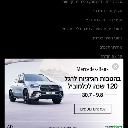
טכנולוגיה, חדשנות, בטיחות וקיימות
מגזין מרצדס-בנץ
ספרי רכב מרצדס-בנץ
נתוני זיהום אוויר וצריכת דלק וחשמל
נתוני תווית צמיגים
מחירון חלפים
קריאה חוזרת
הודעה על הטבות לרכבי מרצדס בהסדר פשרה בתצ 56447-02-19
הסדר פשרה בתצ 56447-02-19
תקנון ימי מכירות 120 לכלמוביל
מצאו אותנו
אולמות תצוגה