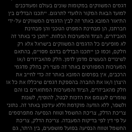
דגמים המשווקים במקומות שונים בעולם ומעודכנים
למועד הבאת המקור הלועדי לתרגום. ייתכנו הבדלים בין
התיאור המובא באתר זה לבין הדגמים המשווקים על-ידי
חברתנו, הן מבחינת המפרט הטכני והן מבחינת
האביזרים, הציוד והמערכות הנלוות. ייתכן כי באתר זה
לא מופיעים כל הדגמים המשווקים בישראל אלא רק
חלקם, וכמו כן ייתכנו הבדלים בדגם מסויים, בהתאם
לשינויים הנעשים מדמן לדמן. חלק מהאביזרים ו/או
המערכות המפורטים באתר זה מצוי רק בחלק מדגמי
הרכבים, אין בפרסום המובא באתר זה כדי לחייב את
היצרן ו/או את החברה בהספקת דגמים שיכללו את כל או
חלק מהאביזרים, הציוד והמערכות המתוארים בו והם
שומרים לעצמם את הזכות לבטל, להוסיף, לשנות
ולשפר, ללא הודעה מוקדמת וללא עידכון באתר זה. נתוני
צריכת הדלק, צריכת החשמל וטווח הנסיעה מתפרסמים
על פי דין לפי בדיקות המעבדה. צריכת הדלק, צריכת
החשמל וטווח הנסיעה בפועל מושפעים, בין היתר, גם