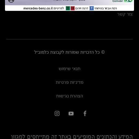
מרכזי שירות
צור קשר
© כל הזכויות שמורות לקבוצת כלמוביל
תנאי שימוש
מדיניות פרטיות
הצהרת נגישות
המידע והנתונים המופיעים באתר זה מתייחסים למגוון