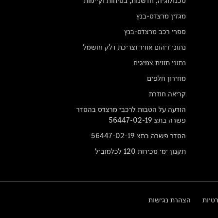
טכנולוגיה, חדשנות, בטיחות וקיימות
מגזין מרצדס-בנץ
ספרי רכב מרצדס-בנץ
נתוני זיהום אוויר וצריכת דלק וחשמל
נתוני תווית צמיגים
מחירון חלפים
קריאה חוזרת
הודעה על הטבות לרכבי מרצדס בהסדר
פשרה בתצ 56447-02-19
הסדר פשרה בתצ 56447-02-19
תקנון ימי מכירות 120 לכלמוביל
רטיות
הצהרת נגישות