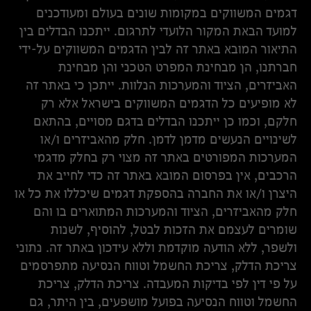
דגמים המשווקים במקומות שונים בעולם ומעודכנים
למועד הבאת המקור הלועדי לתרגום. ייתכנו הבדלים בין
התיאור המובא באתר זה לבין הדגמים המשווקים על-ידי
חברתנו, הן מבחינת המפרט הטכני והן מבחינת
האביזרים, הציוד והמערכות הנלוות. ייתכן כי באתר זה
לא מופיעים כל הדגמים המשווקים בישראל אלא רק
חלקם, וכמו כן ייתכנו הבדלים בדגם מסויים, בהתאם
לשינויים הנעשים מדמן לדמן. חלק מהאביזרים ו/או
המערכות המפורטים באתר זה מצוי רק בחלק מדגמי
הרכבים, אין בפרסום המובא באתר זה כדי לחייב את
היצרן ו/או את החברה בהספקת דגמים שיכללו את כל או
חלק מהאביזרים, הציוד והמערכות המתוארים בו והם
שומרים לעצמם את הזכות לבטל, להוסיף, לשנות
ולשפר, ללא הודעה מוקדמת וללא עידכון באתר זה. נתוני
צריכת הדלק, צריכת החשמל וטווח הנסיעה מתפרסמים
על פי דין לפי בדיקות המעבדה. צריכת הדלק, צריכת
החשמל וטווח הנסיעה בפועל מושפעים, בין היתר, גם