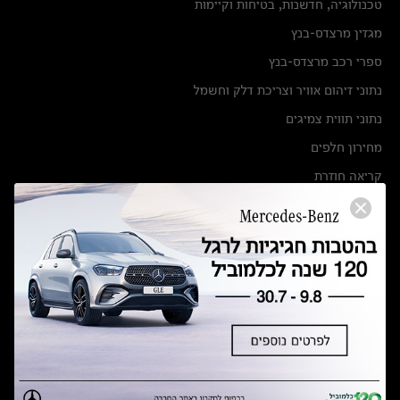
טכנולוגיה, חדשנות, בטיחות וקיימות
מגזין מרצדס-בנץ
ספרי רכב מרצדס-בנץ
נתוני זיהום אוויר וצריכת דלק וחשמל
נתוני תווית צמיגים
מחירון חלפים
קריאה חוזרת
הודעה על הטבות לרכבי מרצדס בהסדר פשרה בתצ 56447-02-19
הסדר פשרה בתצ 56447-02-19
תקנון ימי מכירות 120 לכלמוביל
מצאו אותנו
אולמות תצוגה