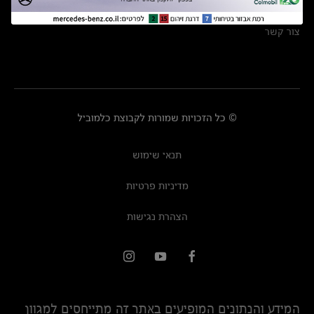
מרכזי שירות
צור קשר
© כל הזכויות שמורות לקבוצת כלמוביל
תנאי שימוש
מדיניות פרטיות
הצהרת נגישות
המידע והנתונים המופיעים באתר זה מתייחסים למגוון