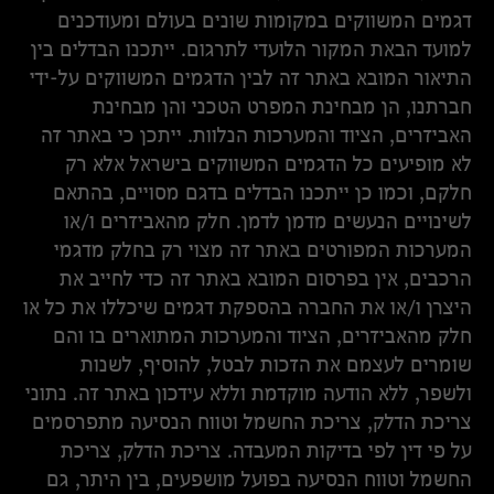
דגמים המשווקים במקומות שונים בעולם ומעודכנים
למועד הבאת המקור הלועדי לתרגום. ייתכנו הבדלים בין
התיאור המובא באתר זה לבין הדגמים המשווקים על-ידי
חברתנו, הן מבחינת המפרט הטכני והן מבחינת
האביזרים, הציוד והמערכות הנלוות. ייתכן כי באתר זה
לא מופיעים כל הדגמים המשווקים בישראל אלא רק
חלקם, וכמו כן ייתכנו הבדלים בדגם מסויים, בהתאם
לשינויים הנעשים מדמן לדמן. חלק מהאביזרים ו/או
המערכות המפורטים באתר זה מצוי רק בחלק מדגמי
הרכבים, אין בפרסום המובא באתר זה כדי לחייב את
היצרן ו/או את החברה בהספקת דגמים שיכללו את כל או
חלק מהאביזרים, הציוד והמערכות המתוארים בו והם
שומרים לעצמם את הזכות לבטל, להוסיף, לשנות
ולשפר, ללא הודעה מוקדמת וללא עידכון באתר זה. נתוני
צריכת הדלק, צריכת החשמל וטווח הנסיעה מתפרסמים
על פי דין לפי בדיקות המעבדה. צריכת הדלק, צריכת
החשמל וטווח הנסיעה בפועל מושפעים, בין היתר, גם