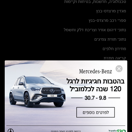
טכנולוגיה, חדשנות, בטיחות וקיימות
מגזין מרצדס-בנץ
ספרי רכב מרצדס-בנץ
נתוני זיהום אוויר וצריכת דלק וחשמל
נתוני תווית צמיגים
מחירון חלפים
קריאה חוזרת
הודעה על הטבות לרכבי מרצדס בהסדר פשרה בתצ 56447-02-19
הסדר פשרה בתצ 56447-02-19
תקנון ימי מכירות 120 לכלמוביל
מצאו אותנו
אולמות תצוגה