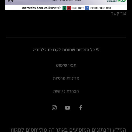
מרכזי שירות
צור קשר
© כל הזכויות שמורות לקבוצת כלמוביל
תנאי שימוש
מדיניות פרטיות
הצהרת נגישות
המידע והנתונים המופיעים באתר זה מתייחסים למגוון