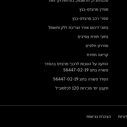
טכנולוגיה, חדשנות, בטיחות וקיימות
מגזין מרצדס-בנץ
ספרי רכב מרצדס-בנץ
נתוני זיהום אוויר וצריכת דלק וחשמל
נתוני תווית צמיגים
מחירון חלפים
קריאה חוזרת
הודעה על הטבות לרכבי מרצדס בהסדר
פשרה בתצ 56447-02-19
הסדר פשרה בתצ 56447-02-19
תקנון ימי מכירות 120 לכלמוביל
רטיות
הצהרת נגישות