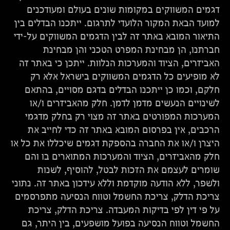
דגמים המשווקים במקומות שונים בעולם ומעודכנים
למועד הבאת המקור הלועדי לתרגום. ייתכנו הבדלים בין
התיאור המובא באתר זה לבין הדגמים המשווקים על-ידי
חברתנו, הן מבחינת המפרט הטכני והן מבחינת
האביזרים, הציוד והמערכות הנלוות. ייתכן כי באתר זה
לא מופיעים כל הדגמים המשווקים בישראל אלא רק
חלקם, וכמו כן ייתכנו הבדלים בדגם מסויים, בהתאם
לשינויים הנעשים מדמן לדמן. חלק מהאביזרים ו/או
המערכות המפורטים באתר זה מצוי רק בחלק מדגמי
הרכבים, אין בפרסום המובא באתר זה כדי לחייב את
היצרן ו/או את החברה בהספקת דגמים שיכללו את כל או
חלק מהאביזרים, הציוד והמערכות המתוארים בו והם
שומרים לעצמם את הזכות לבטל, להוסיף, לשנות
ולשפר, ללא הודעה מוקדמת וללא עידכון באתר זה. נתוני
צריכת הדלק, צריכת החשמל וטווח הנסיעה מתפרסמים
על פי דין לפי בדיקות המעבדה. צריכת הדלק, צריכת
החשמל וטווח הנסיעה בפועל מושפעים, בין היתר, גם