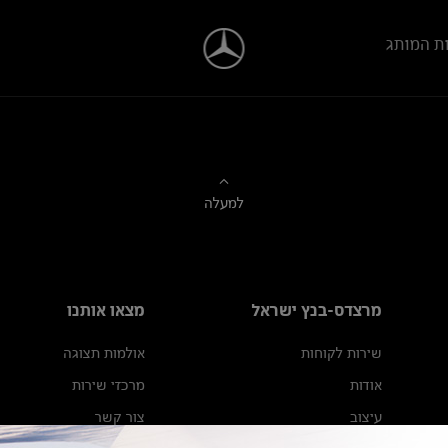
ת המותג
למעלה
מרצדס-בנץ ישראל
מצאו אותנו
שירות לקוחות
אולמות תצוגה
אודות
מרכזי שירות
עיצוב
צור קשר