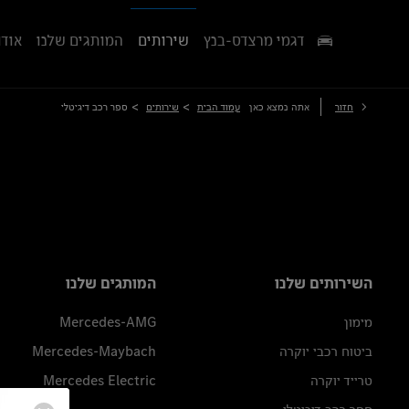
דגמי מרצדס-בנץ
שירותים
המותגים שלנו
אודו
>
>
חזור
אתה נמצא כאן
עמוד הבית
שירותים
ספר רכב דיגיטלי
השירותים שלנו
המותגים שלנו
מימון
Mercedes-AMG
ביטוח רכבי יוקרה
Mercedes-Maybach
טרייד יוקרה
Mercedes Electric