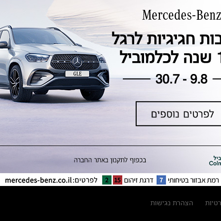
טכנולוגיה, חדשנות, בטיחות וקיימות
מגזין מרצדס-בנץ
ספרי רכב מרצדס-בנץ
נתוני זיהום אוויר וצריכת דלק וחשמל
נתוני תווית צמיגים
מחירון חלפים
קריאה חוזרת
הודעה על הטבות לרכבי מרצדס בהסדר
פשרה בתצ 56447-02-19
הסדר פשרה בתצ 56447-02-19
תקנון ימי מכירות 120 לכלמוביל
רטיות
הצהרת נגישות