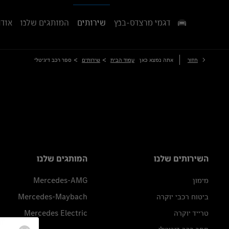
דגמי מרצדס-בנץ
שירותים
המותגים שלנו
אודו
>
>
חזור
אתה נמצא כאן
עמוד הבית
שירותים
ספר רכב דיגיטלי
השירותים שלנו
המותגים שלנו
מימון
Mercedes-AMG
ביטוח רכבי יוקרה
Mercedes-Maybach
טרייד יוקרה
Mercedes Electric