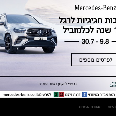
טכנולוגיה, חדשנות, בטיחות וקיימות
מגזין מרצדס-בנץ
ספרי רכב מרצדס-בנץ
נתוני זיהום אוויר וצריכת דלק וחשמל
נתוני תווית צמיגים
מחירון חלפים
קריאה חוזרת
הודעה על הטבות לרכבי מרצדס בהסדר
פשרה בתצ 56447-02-19
הסדר פשרה בתצ 56447-02-19
תקנון ימי מכירות 120 לכלמוביל
רטיות
הצהרת נגישות