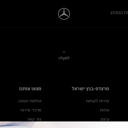
ת המותג
למעלה
מרצדס-בנץ ישראל
מצאו אותנו
שירות לקוחות
אולמות תצוגה
אודות
מרכזי שירות
עיצוב
צור קשר