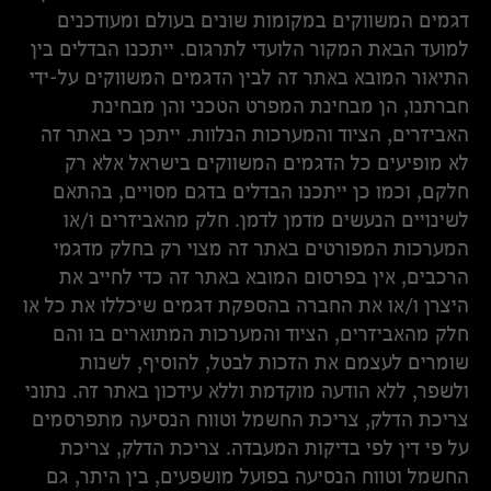
דגמים המשווקים במקומות שונים בעולם ומעודכנים
למועד הבאת המקור הלועדי לתרגום. ייתכנו הבדלים בין
התיאור המובא באתר זה לבין הדגמים המשווקים על-ידי
חברתנו, הן מבחינת המפרט הטכני והן מבחינת
האביזרים, הציוד והמערכות הנלוות. ייתכן כי באתר זה
לא מופיעים כל הדגמים המשווקים בישראל אלא רק
חלקם, וכמו כן ייתכנו הבדלים בדגם מסויים, בהתאם
לשינויים הנעשים מדמן לדמן. חלק מהאביזרים ו/או
המערכות המפורטים באתר זה מצוי רק בחלק מדגמי
הרכבים, אין בפרסום המובא באתר זה כדי לחייב את
היצרן ו/או את החברה בהספקת דגמים שיכללו את כל או
חלק מהאביזרים, הציוד והמערכות המתוארים בו והם
שומרים לעצמם את הזכות לבטל, להוסיף, לשנות
ולשפר, ללא הודעה מוקדמת וללא עידכון באתר זה. נתוני
צריכת הדלק, צריכת החשמל וטווח הנסיעה מתפרסמים
על פי דין לפי בדיקות המעבדה. צריכת הדלק, צריכת
החשמל וטווח הנסיעה בפועל מושפעים, בין היתר, גם