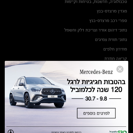
טכנולוגיה, חדשנות, בטיחות וקיימות
מגזין מרצדס-בנץ
ספרי רכב מרצדס-בנץ
נתוני זיהום אוויר וצריכת דלק וחשמל
נתוני תווית צמיגים
מחירון חלפים
קריאה חוזרת
הודעה על הטבות לרכבי מרצדס בהסדר פשרה בתצ 56447-02-19
הסדר פשרה בתצ 56447-02-19
תקנון ימי מכירות 120 לכלמוביל
מצאו אותנו
אולמות תצוגה