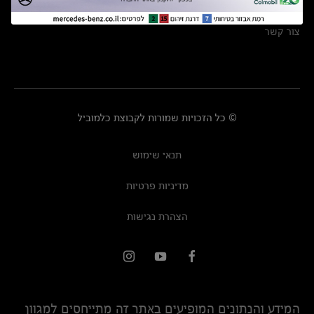
מרכזי שירות
צור קשר
© כל הזכויות שמורות לקבוצת כלמוביל
תנאי שימוש
מדיניות פרטיות
הצהרת נגישות
המידע והנתונים המופיעים באתר זה מתייחסים למגוון