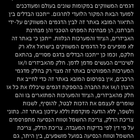
דגמים המשווקים במקומות שונים בעולם ומעודכנים
למועד הבאת המקור הלועדי לתרגום. ייתכנו הבדלים בין
התיאור המובא באתר זה לבין הדגמים המשווקים על-ידי
חברתנו, הן מבחינת המפרט הטכני והן מבחינת
האביזרים, הציוד והמערכות הנלוות. ייתכן כי באתר זה
לא מופיעים כל הדגמים המשווקים בישראל אלא רק
חלקם, וכמו כן ייתכנו הבדלים בדגם מסויים, בהתאם
לשינויים הנעשים מדמן לדמן. חלק מהאביזרים ו/או
המערכות המפורטים באתר זה מצוי רק בחלק מדגמי
הרכבים, אין בפרסום המובא באתר זה כדי לחייב את
היצרן ו/או את החברה בהספקת דגמים שיכללו את כל או
חלק מהאביזרים, הציוד והמערכות המתוארים בו והם
שומרים לעצמם את הזכות לבטל, להוסיף, לשנות
ולשפר, ללא הודעה מוקדמת וללא עידכון באתר זה. נתוני
צריכת הדלק, צריכת החשמל וטווח הנסיעה מתפרסמים
על פי דין לפי בדיקות המעבדה. צריכת הדלק, צריכת
החשמל וטווח הנסיעה בפועל מושפעים, בין היתר, גם