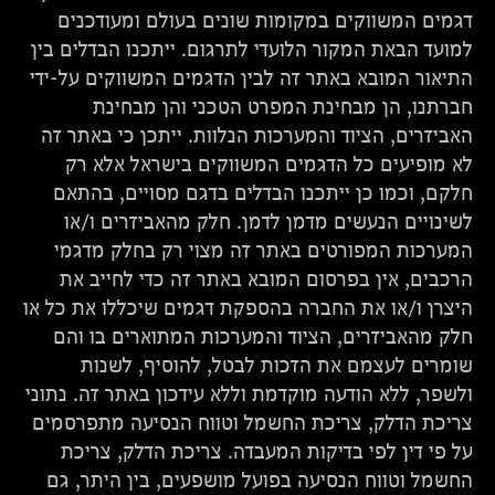
דגמים המשווקים במקומות שונים בעולם ומעודכנים
למועד הבאת המקור הלועדי לתרגום. ייתכנו הבדלים בין
התיאור המובא באתר זה לבין הדגמים המשווקים על-ידי
חברתנו, הן מבחינת המפרט הטכני והן מבחינת
האביזרים, הציוד והמערכות הנלוות. ייתכן כי באתר זה
לא מופיעים כל הדגמים המשווקים בישראל אלא רק
חלקם, וכמו כן ייתכנו הבדלים בדגם מסויים, בהתאם
לשינויים הנעשים מדמן לדמן. חלק מהאביזרים ו/או
המערכות המפורטים באתר זה מצוי רק בחלק מדגמי
הרכבים, אין בפרסום המובא באתר זה כדי לחייב את
היצרן ו/או את החברה בהספקת דגמים שיכללו את כל או
חלק מהאביזרים, הציוד והמערכות המתוארים בו והם
שומרים לעצמם את הזכות לבטל, להוסיף, לשנות
ולשפר, ללא הודעה מוקדמת וללא עידכון באתר זה. נתוני
צריכת הדלק, צריכת החשמל וטווח הנסיעה מתפרסמים
על פי דין לפי בדיקות המעבדה. צריכת הדלק, צריכת
החשמל וטווח הנסיעה בפועל מושפעים, בין היתר, גם