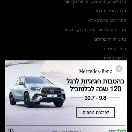
טכנולוגיה, חדשנות, בטיחות וקיימות
מגזין מרצדס-בנץ
ספרי רכב מרצדס-בנץ
נתוני זיהום אוויר וצריכת דלק וחשמל
נתוני תווית צמיגים
מחירון חלפים
קריאה חוזרת
הודעה על הטבות לרכבי מרצדס בהסדר פשרה בתצ 56447-02-19
הסדר פשרה בתצ 56447-02-19
תקנון ימי מכירות 120 לכלמוביל
מצאו אותנו
אולמות תצוגה