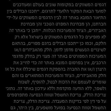
דגמים המשווקים במקומות שונים בעולם ומעודכנים
למועד הבאת המקור הלועדי לתרגום. ייתכנו הבדלים בין
התיאור המובא באתר זה לבין הדגמים המשווקים על-ידי
חברתנו, הן מבחינת המפרט הטכני והן מבחינת
האביזרים, הציוד והמערכות הנלוות. ייתכן כי באתר זה
לא מופיעים כל הדגמים המשווקים בישראל אלא רק
חלקם, וכמו כן ייתכנו הבדלים בדגם מסויים, בהתאם
לשינויים הנעשים מדמן לדמן. חלק מהאביזרים ו/או
המערכות המפורטים באתר זה מצוי רק בחלק מדגמי
הרכבים, אין בפרסום המובא באתר זה כדי לחייב את
היצרן ו/או את החברה בהספקת דגמים שיכללו את כל או
חלק מהאביזרים, הציוד והמערכות המתוארים בו והם
שומרים לעצמם את הזכות לבטל, להוסיף, לשנות
ולשפר, ללא הודעה מוקדמת וללא עידכון באתר זה. נתוני
צריכת הדלק, צריכת החשמל וטווח הנסיעה מתפרסמים
על פי דין לפי בדיקות המעבדה. צריכת הדלק, צריכת
החשמל וטווח הנסיעה בפועל מושפעים, בין היתר, גם