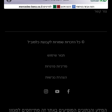
מרכזי שירות
צור קשר
© כל הזכויות שמורות לקבוצת כלמוביל
תנאי שימוש
מדיניות פרטיות
הצהרת נגישות
המידע והנתונים המופיעים באתר זה מתייחסים למגוון