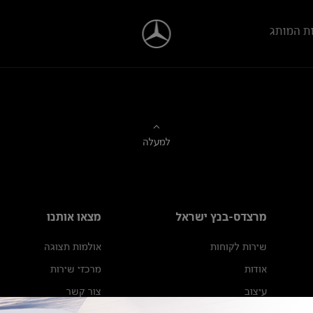
ת המותג
למעלה
מרצדס-בנץ ישראל
מצאו אותנו
שירות לקוחות
אולמות תצוגה
אודות
מרכזי שירות
עיצוב
צור קשר