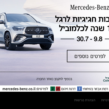
טכנולוגיה, חדשנות, בטיחות וקיימות
מגזין מרצדס-בנץ
ספרי רכב מרצדס-בנץ
נתוני זיהום אוויר וצריכת דלק וחשמל
נתוני תווית צמיגים
מחירון חלפים
קריאה חוזרת
הודעה על הטבות לרכבי מרצדס בהסדר
פשרה בתצ 56447-02-19
הסדר פשרה בתצ 56447-02-19
תקנון ימי מכירות 120 לכלמוביל
רטיות
הצהרת נגישות