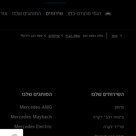
דגמי מרצדס-בנץ
שירותים
המותגים שלנו
אודו
>
>
חזור
אתה נמצא כאן
עמוד הבית
שירותים
ספר רכב דיגיטלי
השירותים שלנו
המותגים שלנו
מימון
Mercedes-AMG
ביטוח רכבי יוקרה
Mercedes-Maybach
טרייד יוקרה
Mercedes Electric