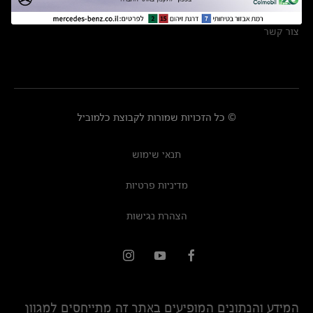
מרכזי שירות
צור קשר
© כל הזכויות שמורות לקבוצת כלמוביל
תנאי שימוש
מדיניות פרטיות
הצהרת נגישות
המידע והנתונים המופיעים באתר זה מתייחסים למגוון