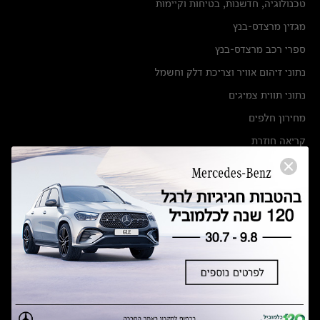
טכנולוגיה, חדשנות, בטיחות וקיימות
מגזין מרצדס-בנץ
ספרי רכב מרצדס-בנץ
נתוני זיהום אוויר וצריכת דלק וחשמל
נתוני תווית צמיגים
מחירון חלפים
קריאה חוזרת
הודעה על הטבות לרכבי מרצדס בהסדר פשרה בתצ 56447-02-19
הסדר פשרה בתצ 56447-02-19
תקנון ימי מכירות 120 לכלמוביל
מצאו אותנו
אולמות תצוגה