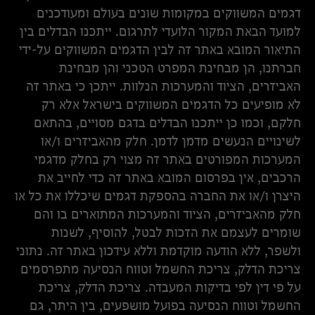
דגמים המשווקים במקומות שונים בעולם ומעודכנים
למועד הבאת המקור הלועדי לתרגום. ייתכנו הבדלים בין
התיאור המובא באתר זה לבין הדגמים המשווקים על-ידי
חברתנו, הן מבחינת המפרט הטכני והן מבחינת
האביזרים, הציוד והמערכות הנלוות. ייתכן כי באתר זה
לא מופיעים כל הדגמים המשווקים בישראל אלא רק
חלקם, וכמו כן ייתכנו הבדלים בדגם מסויים, בהתאם
לשינויים הנעשים מדמן לדמן. חלק מהאביזרים ו/או
המערכות המפורטים באתר זה מצוי רק בחלק מדגמי
הרכבים, אין בפרסום המובא באתר זה כדי לחייב את
היצרן ו/או את החברה בהספקת דגמים שיכללו את כל או
חלק מהאביזרים, הציוד והמערכות המתוארים בו והם
שומרים לעצמם את הזכות לבטל, להוסיף, לשנות
ולשפר, ללא הודעה מוקדמת וללא עידכון באתר זה. נתוני
צריכת הדלק, צריכת החשמל וטווח הנסיעה מתפרסמים
על פי דין לפי בדיקות המעבדה. צריכת הדלק, צריכת
החשמל וטווח הנסיעה בפועל מושפעים, בין היתר, גם