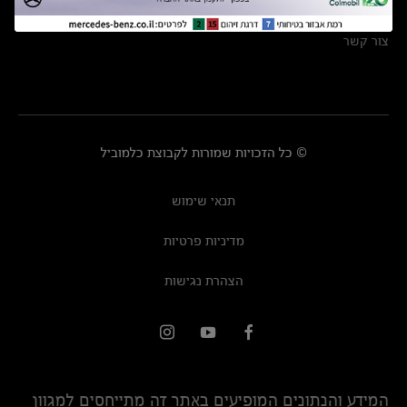
מרכזי שירות
צור קשר
© כל הזכויות שמורות לקבוצת כלמוביל
תנאי שימוש
מדיניות פרטיות
הצהרת נגישות
המידע והנתונים המופיעים באתר זה מתייחסים למגוון