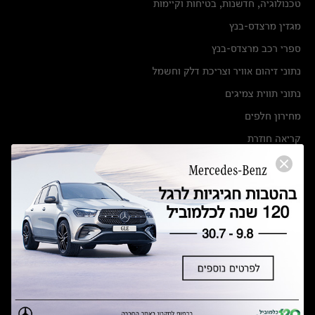
טכנולוגיה, חדשנות, בטיחות וקיימות
מגזין מרצדס-בנץ
ספרי רכב מרצדס-בנץ
נתוני זיהום אוויר וצריכת דלק וחשמל
נתוני תווית צמיגים
מחירון חלפים
קריאה חוזרת
הודעה על הטבות לרכבי מרצדס בהסדר פשרה בתצ 56447-02-19
הסדר פשרה בתצ 56447-02-19
תקנון ימי מכירות 120 לכלמוביל
מצאו אותנו
אולמות תצוגה