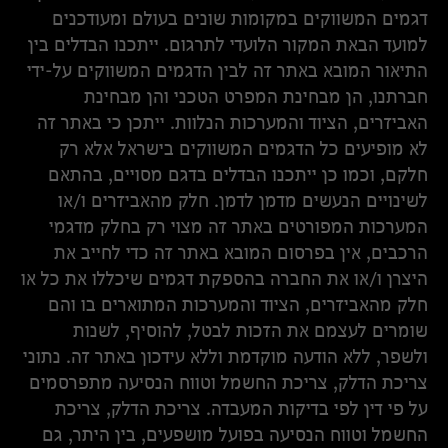
דגמים המשווקים במקומות שונים בעולם ומעודכנים
למועד הבאת המקור הלועדי לתרגום. ייתכנו הבדלים בין
התיאור המובא באתר זה לבין הדגמים המשווקים על-ידי
חברתנו, הן מבחינת המפרט הטכני והן מבחינת
האביזרים, הציוד והמערכות הנלוות. ייתכן כי באתר זה
לא מופיעים כל הדגמים המשווקים בישראל אלא רק
חלקם, וכמו כן ייתכנו הבדלים בדגם מסויים, בהתאם
לשינויים הנעשים מדמן לדמן. חלק מהאביזרים ו/או
המערכות המפורטים באתר זה מצוי רק בחלק מדגמי
הרכבים, אין בפרסום המובא באתר זה כדי לחייב את
היצרן ו/או את החברה בהספקת דגמים שיכללו את כל או
חלק מהאביזרים, הציוד והמערכות המתוארים בו והם
שומרים לעצמם את הזכות לבטל, להוסיף, לשנות
ולשפר, ללא הודעה מוקדמת וללא עידכון באתר זה. נתוני
צריכת הדלק, צריכת החשמל וטווח הנסיעה מתפרסמים
על פי דין לפי בדיקות המעבדה. צריכת הדלק, צריכת
החשמל וטווח הנסיעה בפועל מושפעים, בין היתר, גם