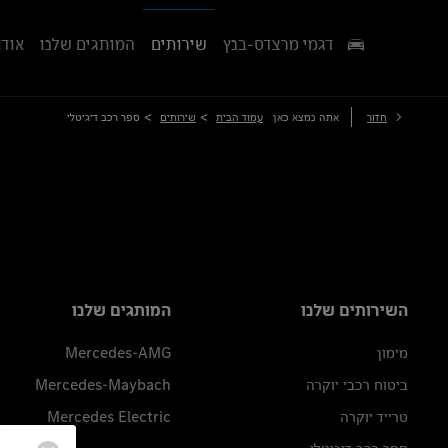
דגמי מרצדס-בנץ
שירותים
המותגים שלנו
אודו
>
>
חזור
אתה נמצא כאן
עמוד הבית
שירותים
ספר רכב דיגיטלי
השירותים שלנו
המותגים שלנו
מימון
Mercedes-AMG
ביטוח רכבי יוקרה
Mercedes-Maybach
טרייד יוקרה
Mercedes Electric