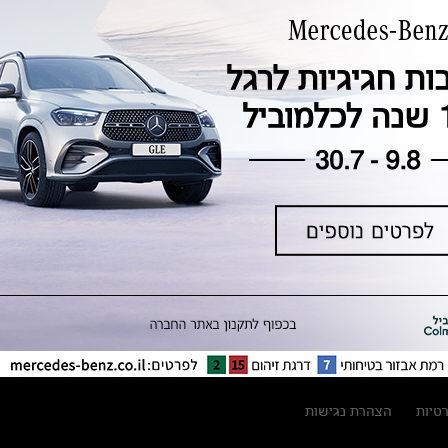
טכנולוגיה, חדשנות, בטיחות וקיימות
מגזין מרצדס-בנץ
ספרי רכב מרצדס-בנץ
נתוני זיהום אוויר וצריכת דלק וחשמל
נתוני תווית צמיגים
מחירון חלפים
קריאה חוזרת
הודעה על הטבות לרכבי מרצדס בהסדר
פשרה בתצ 56447-02-19
הסדר פשרה בתצ 56447-02-19
תקנון ימי מכירות 120 לכלמוביל
רטיות
הצהרת נגישות