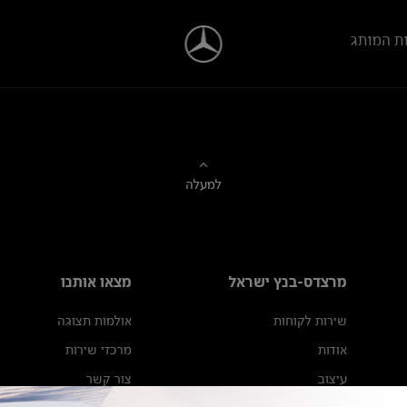
ת המותג
למעלה
מרצדס-בנץ ישראל
מצאו אותנו
שירות לקוחות
אולמות תצוגה
אודות
מרכזי שירות
עיצוב
צור קשר