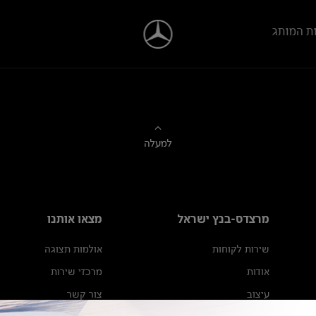
ת המותג
למעלה
מרצדס-בנץ ישראל
מצאו אותנו
שירות לקוחות
אולמות תצוגה
אודות
מרכזי שירות
עיצוב
צור קשר