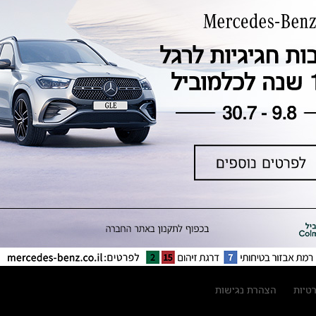
טכנולוגיה, חדשנות, בטיחות וקיימות
מגזין מרצדס-בנץ
ספרי רכב מרצדס-בנץ
נתוני זיהום אוויר וצריכת דלק וחשמל
נתוני תווית צמיגים
מחירון חלפים
קריאה חוזרת
הודעה על הטבות לרכבי מרצדס בהסדר
פשרה בתצ 56447-02-19
הסדר פשרה בתצ 56447-02-19
תקנון ימי מכירות 120 לכלמוביל
רטיות
הצהרת נגישות