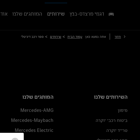
דגמי מרצדס-בנץ
שירותים
המותגים שלנו
אודו
>
>
חזור
אתה נמצא כאן
עמוד הבית
שירותים
ספר רכב דיגיטלי
השירותים שלנו
המותגים שלנו
מימון
Mercedes-AMG
ביטוח רכבי יוקרה
Mercedes-Maybach
טרייד יוקרה
Mercedes Electric