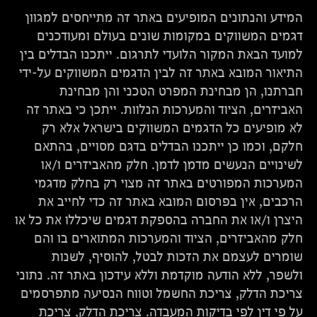
המידע והנתונים המופיעים באתר זה מתייחסים למגוון
דגמים המשווקים במקומות שונים בעולם ומעודכנים
למועד הבאת המקור הלועדי לתרגום. ייתכנו הבדלים בין
התיאור המובא באתר זה לבין הדגמים המשווקים על-ידי
חברתנו, הן מבחינת המפרט הטכני והן מבחינת
האביזרים, הציוד והמערכות הנלוות. ייתכן כי באתר זה
לא מופיעים כל הדגמים המשווקים בישראל אלא רק
חלקם, וכמו כן ייתכנו הבדלים בדגם מסויים, בהתאם
לשינויים הנעשים מדמן לדמן. חלק מהאביזרים ו/או
המערכות המפורטים באתר זה מצוי רק בחלק מדגמי
הרכבים, אין בפרסום המובא באתר זה כדי לחייב את
היצרן ו/או את החברה בהספקת דגמים שיכללו את כל או
חלק מהאביזרים, הציוד והמערכות המתוארים בו והם
שומרים לעצמם את הזכות לבטל, להוסיף, לשנות
ולשפר, ללא הודעה מוקדמת וללא עידכון באתר זה. נתוני
צריכת הדלק, צריכת החשמל וטווח הנסיעה מתפרסמים
על פי דין לפי בדיקות המעבדה. צריכת הדלק, צריכת