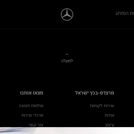
ת המותג
למעלה
מרצדס-בנץ ישראל
מצאו אותנו
שירות לקוחות
אולמות תצוגה
אודות
מרכזי שירות
עיצוב
צור קשר