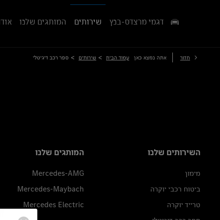
דגמי מרצדס-בנץ
שירותים
המותגים שלנו
אודו
>
>
חזור
אתה נמצא כאן
עמוד הבית
שירותים
ספר רכב דיגיטלי
השירותים שלנו
המותגים שלנו
מימון
Mercedes-AMG
ביטוח רכבי יוקרה
Mercedes-Maybach
טרייד יוקרה
Mercedes Electric