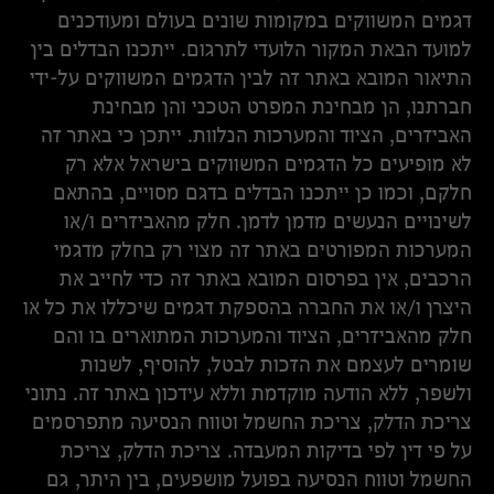
דגמים המשווקים במקומות שונים בעולם ומעודכנים
למועד הבאת המקור הלועדי לתרגום. ייתכנו הבדלים בין
התיאור המובא באתר זה לבין הדגמים המשווקים על-ידי
חברתנו, הן מבחינת המפרט הטכני והן מבחינת
האביזרים, הציוד והמערכות הנלוות. ייתכן כי באתר זה
לא מופיעים כל הדגמים המשווקים בישראל אלא רק
חלקם, וכמו כן ייתכנו הבדלים בדגם מסויים, בהתאם
לשינויים הנעשים מדמן לדמן. חלק מהאביזרים ו/או
המערכות המפורטים באתר זה מצוי רק בחלק מדגמי
הרכבים, אין בפרסום המובא באתר זה כדי לחייב את
היצרן ו/או את החברה בהספקת דגמים שיכללו את כל או
חלק מהאביזרים, הציוד והמערכות המתוארים בו והם
שומרים לעצמם את הזכות לבטל, להוסיף, לשנות
ולשפר, ללא הודעה מוקדמת וללא עידכון באתר זה. נתוני
צריכת הדלק, צריכת החשמל וטווח הנסיעה מתפרסמים
על פי דין לפי בדיקות המעבדה. צריכת הדלק, צריכת
החשמל וטווח הנסיעה בפועל מושפעים, בין היתר, גם