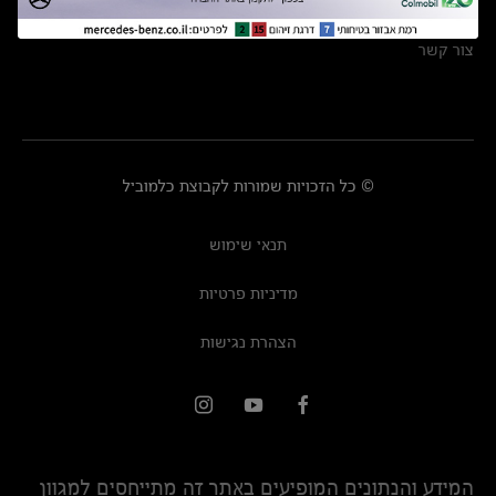
מרכזי שירות
צור קשר
© כל הזכויות שמורות לקבוצת כלמוביל
תנאי שימוש
מדיניות פרטיות
הצהרת נגישות
המידע והנתונים המופיעים באתר זה מתייחסים למגוון