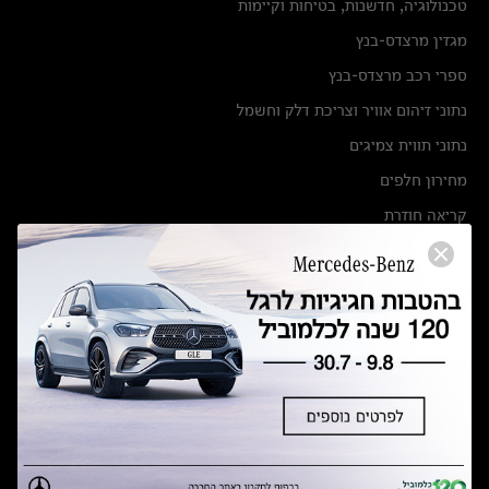
טכנולוגיה, חדשנות, בטיחות וקיימות
מגזין מרצדס-בנץ
ספרי רכב מרצדס-בנץ
נתוני זיהום אוויר וצריכת דלק וחשמל
נתוני תווית צמיגים
מחירון חלפים
קריאה חוזרת
הודעה על הטבות לרכבי מרצדס בהסדר פשרה בתצ 56447-02-19
הסדר פשרה בתצ 56447-02-19
תקנון ימי מכירות 120 לכלמוביל
מצאו אותנו
אולמות תצוגה