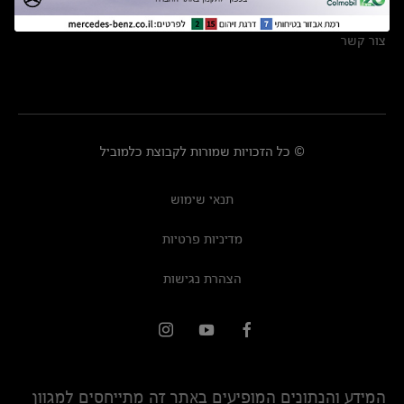
מרכזי שירות
צור קשר
© כל הזכויות שמורות לקבוצת כלמוביל
תנאי שימוש
מדיניות פרטיות
הצהרת נגישות
המידע והנתונים המופיעים באתר זה מתייחסים למגוון