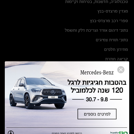
טכנולוגיה, חדשנות, בטיחות וקיימות
מגזין מרצדס-בנץ
ספרי רכב מרצדס-בנץ
נתוני זיהום אוויר וצריכת דלק וחשמל
נתוני תווית צמיגים
מחירון חלפים
קריאה חוזרת
הודעה על הטבות לרכבי מרצדס בהסדר פשרה בתצ 56447-02-19
הסדר פשרה בתצ 56447-02-19
תקנון ימי מכירות 120 לכלמוביל
מצאו אותנו
אולמות תצוגה