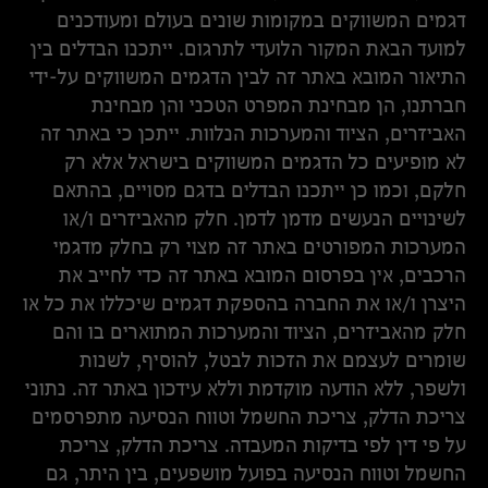
דגמים המשווקים במקומות שונים בעולם ומעודכנים
למועד הבאת המקור הלועדי לתרגום. ייתכנו הבדלים בין
התיאור המובא באתר זה לבין הדגמים המשווקים על-ידי
חברתנו, הן מבחינת המפרט הטכני והן מבחינת
האביזרים, הציוד והמערכות הנלוות. ייתכן כי באתר זה
לא מופיעים כל הדגמים המשווקים בישראל אלא רק
חלקם, וכמו כן ייתכנו הבדלים בדגם מסויים, בהתאם
לשינויים הנעשים מדמן לדמן. חלק מהאביזרים ו/או
המערכות המפורטים באתר זה מצוי רק בחלק מדגמי
הרכבים, אין בפרסום המובא באתר זה כדי לחייב את
היצרן ו/או את החברה בהספקת דגמים שיכללו את כל או
חלק מהאביזרים, הציוד והמערכות המתוארים בו והם
שומרים לעצמם את הזכות לבטל, להוסיף, לשנות
ולשפר, ללא הודעה מוקדמת וללא עידכון באתר זה. נתוני
צריכת הדלק, צריכת החשמל וטווח הנסיעה מתפרסמים
על פי דין לפי בדיקות המעבדה. צריכת הדלק, צריכת
החשמל וטווח הנסיעה בפועל מושפעים, בין היתר, גם