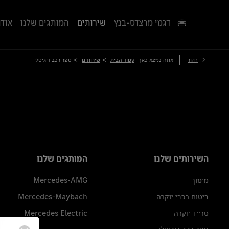
דגמי מרצדס-בנץ
שירותים
המותגים שלנו
אודו
>
>
חזור
אתה נמצא כאן
עמוד הבית
שירותים
ספר רכב דיגיטלי
השירותים שלנו
המותגים שלנו
מימון
Mercedes-AMG
ביטוח רכבי יוקרה
Mercedes-Maybach
טרייד יוקרה
Mercedes Electric