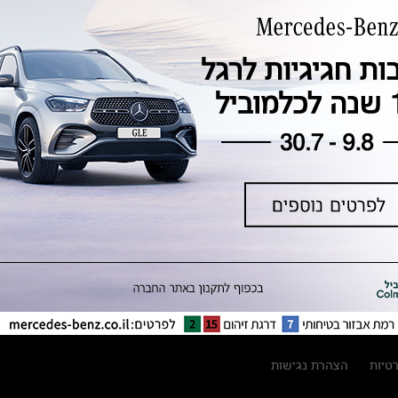
טכנולוגיה, חדשנות, בטיחות וקיימות
מגזין מרצדס-בנץ
ספרי רכב מרצדס-בנץ
נתוני זיהום אוויר וצריכת דלק וחשמל
נתוני תווית צמיגים
מחירון חלפים
קריאה חוזרת
הודעה על הטבות לרכבי מרצדס בהסדר
פשרה בתצ 56447-02-19
הסדר פשרה בתצ 56447-02-19
תקנון ימי מכירות 120 לכלמוביל
רטיות
הצהרת נגישות