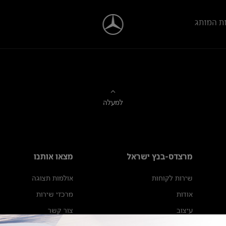
ת המותג
למעלה
מרצדס-בנץ ישראל
מצאו אותנו
שירות לקוחות
אולמות תצוגה
אודות
מרכזי שירות
עיצוב
צור קשר