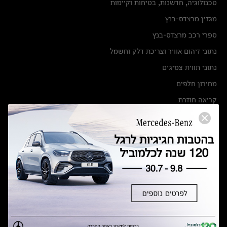
טכנולוגיה, חדשנות, בטיחות וקיימות
מגזין מרצדס-בנץ
ספרי רכב מרצדס-בנץ
נתוני זיהום אוויר וצריכת דלק וחשמל
נתוני תווית צמיגים
מחירון חלפים
קריאה חוזרת
הודעה על הטבות לרכבי מרצדס בהסדר פשרה בתצ 56447-02-19
הסדר פשרה בתצ 56447-02-19
תקנון ימי מכירות 120 לכלמוביל
מצאו אותנו
אולמות תצוגה