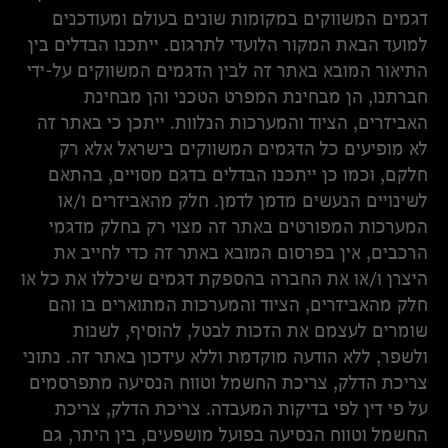
דגמים המשווקים במקומות שונים בעולם ומעודכנים
למועד הבאת המקור הלועדי לתרגום. ייתכנו הבדלים בין
התיאור המובא באתר זה לבין הדגמים המשווקים על-ידי
חברתנו, הן מבחינת המפרט הטכני והן מבחינת
האביזרים, הציוד והמערכות הנלוות. ייתכן כי באתר זה
לא מופיעים כל הדגמים המשווקים בישראל אלא רק
חלקם, וכמו כן ייתכנו הבדלים בדגם מסויים, בהתאם
לשינויים הנעשים מדמן לדמן. חלק מהאביזרים ו/או
המערכות המפורטים באתר זה מצוי רק בחלק מדגמי
הרכבים, אין בפרסום המובא באתר זה כדי לחייב את
היצרן ו/או את החברה בהספקת דגמים שיכללו את כל או
חלק מהאביזרים, הציוד והמערכות המתוארים בו והם
שומרים לעצמם את הזכות לבטל, להוסיף, לשנות
ולשפר, ללא הודעה מוקדמת וללא עידכון באתר זה. נתוני
צריכת הדלק, צריכת החשמל וטווח הנסיעה מתפרסמים
על פי דין לפי בדיקות המעבדה. צריכת הדלק, צריכת
החשמל וטווח הנסיעה בפועל מושפעים, בין היתר, גם