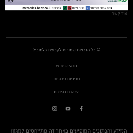
מרכזי שירות
צור קשר
© כל הזכויות שמורות לקבוצת כלמוביל
תנאי שימוש
מדיניות פרטיות
הצהרת נגישות
המידע והנתונים המופיעים באתר זה מתייחסים למגוון