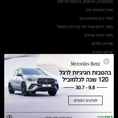
טכנולוגיה, חדשנות, בטיחות וקיימות
מגזין מרצדס-בנץ
ספרי רכב מרצדס-בנץ
נתוני זיהום אוויר וצריכת דלק וחשמל
נתוני תווית צמיגים
מחירון חלפים
קריאה חוזרת
הודעה על הטבות לרכבי מרצדס בהסדר פשרה בתצ 56447-02-19
הסדר פשרה בתצ 56447-02-19
תקנון ימי מכירות 120 לכלמוביל
מצאו אותנו
אולמות תצוגה