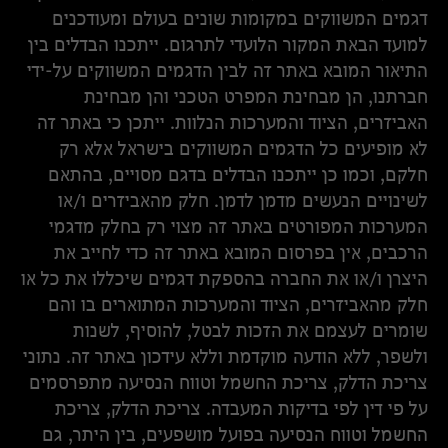
דגמים המשווקים במקומות שונים בעולם ומעודכנים
למועד הבאת המקור הלועדי לתרגום. ייתכנו הבדלים בין
התיאור המובא באתר זה לבין הדגמים המשווקים על-ידי
חברתנו, הן מבחינת המפרט הטכני והן מבחינת
האביזרים, הציוד והמערכות הנלוות. ייתכן כי באתר זה
לא מופיעים כל הדגמים המשווקים בישראל אלא רק
חלקם, וכמו כן ייתכנו הבדלים בדגם מסויים, בהתאם
לשינויים הנעשים מדמן לדמן. חלק מהאביזרים ו/או
המערכות המפורטים באתר זה מצוי רק בחלק מדגמי
הרכבים, אין בפרסום המובא באתר זה כדי לחייב את
היצרן ו/או את החברה בהספקת דגמים שיכללו את כל או
חלק מהאביזרים, הציוד והמערכות המתוארים בו והם
שומרים לעצמם את הזכות לבטל, להוסיף, לשנות
ולשפר, ללא הודעה מוקדמת וללא עידכון באתר זה. נתוני
צריכת הדלק, צריכת החשמל וטווח הנסיעה מתפרסמים
על פי דין לפי בדיקות המעבדה. צריכת הדלק, צריכת
החשמל וטווח הנסיעה בפועל מושפעים, בין היתר, גם