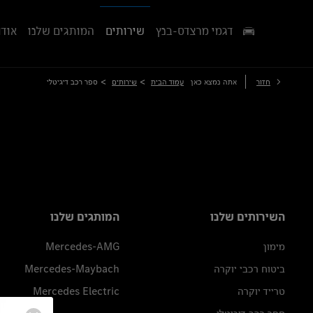
דגמי מרצדס-בנץ
שירותים
המותגים שלנו
אודו
>
>
חזור
אתה נמצא כאן
עמוד הבית
שירותים
ספר רכב דיגיטלי
השירותים שלנו
המותגים שלנו
מימון
Mercedes-AMG
ביטוח רכבי יוקרה
Mercedes-Maybach
טרייד יוקרה
Mercedes Electric