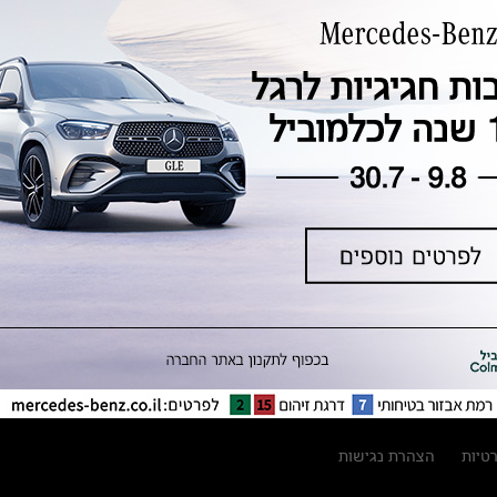
טכנולוגיה, חדשנות, בטיחות וקיימות
מגזין מרצדס-בנץ
ספרי רכב מרצדס-בנץ
נתוני זיהום אוויר וצריכת דלק וחשמל
נתוני תווית צמיגים
מחירון חלפים
קריאה חוזרת
הודעה על הטבות לרכבי מרצדס בהסדר
פשרה בתצ 56447-02-19
הסדר פשרה בתצ 56447-02-19
תקנון ימי מכירות 120 לכלמוביל
רטיות
הצהרת נגישות