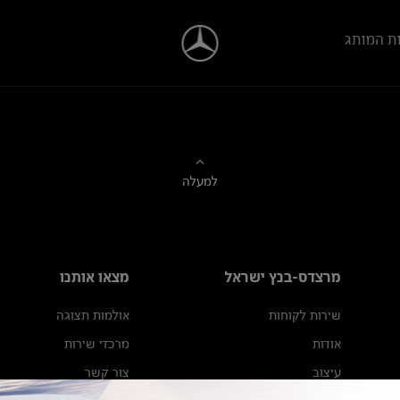
ת המותג
למעלה
מרצדס-בנץ ישראל
מצאו אותנו
שירות לקוחות
אולמות תצוגה
אודות
מרכזי שירות
עיצוב
צור קשר