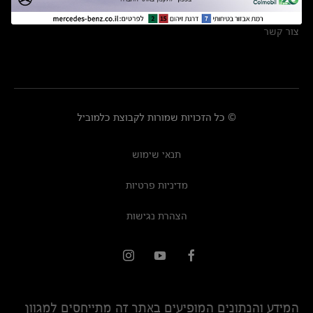
מרכזי שירות
צור קשר
© כל הזכויות שמורות לקבוצת כלמוביל
תנאי שימוש
מדיניות פרטיות
הצהרת נגישות
המידע והנתונים המופיעים באתר זה מתייחסים למגוון