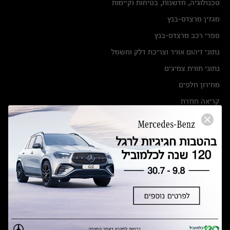
טכנולוגיה, חדשנות, בטיחות וקיימות
מגזין מרצדס-בנץ
ספרי רכב מרצדס-בנץ
נתוני זיהום אוויר וצריכת דלק וחשמל
נתוני תווית צמיגים
מחירון חלפים
קריאה חוזרת
הודעה על הטבות לרכבי מרצדס בהסדר פשרה בתצ 56447-02-19
הסדר פשרה בתצ 56447-02-19
תקנון ימי מכירות 120 לכלמוביל
מצאו אותנו
אולמות תצוגה