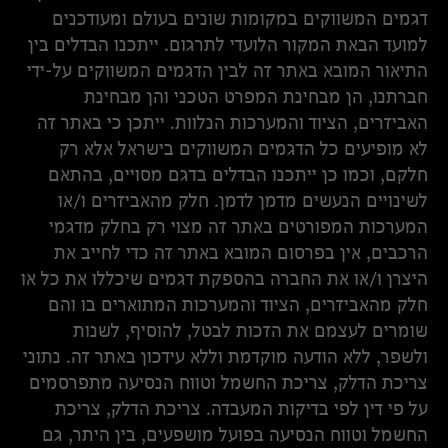
דגמים המשווקים במקומות שונים בעולם ומעודכנים
למועד הבאת המקור הלועדי לתרגום. ייתכנו הבדלים בין
התיאור המובא באתר זה לבין הדגמים המשווקים על-ידי
חברתנו, הן מבחינת המפרט הטכני והן מבחינת
האביזרים, הציוד והמערכות הנלוות. ייתכן כי באתר זה
לא מופיעים כל הדגמים המשווקים בישראל אלא רק
חלקם, וכמו כן ייתכנו הבדלים בדגם מסויים, בהתאם
לשינויים הנעשים מדמן לדמן. חלק מהאביזרים ו/או
המערכות המפורטים באתר זה מצוי רק בחלק מדגמי
הרכבים, אין בפרסום המובא באתר זה כדי לחייב את
היצרן ו/או את החברה בהספקת דגמים שיכללו את כל או
חלק מהאביזרים, הציוד והמערכות המתוארים בו והם
שומרים לעצמם את הזכות לבטל, להוסיף, לשנות
ולשפר, ללא הודעה מוקדמת וללא עידכון באתר זה. נתוני
צריכת הדלק, צריכת החשמל וטווח הנסיעה מתפרסמים
על פי דין לפי בדיקות המעבדה. צריכת הדלק, צריכת
החשמל וטווח הנסיעה בפועל מושפעים, בין היתר, גם