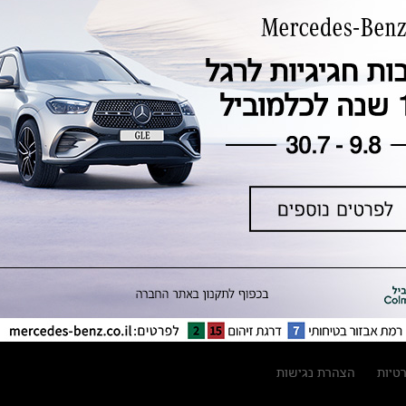
טכנולוגיה, חדשנות, בטיחות וקיימות
מגזין מרצדס-בנץ
ספרי רכב מרצדס-בנץ
נתוני זיהום אוויר וצריכת דלק וחשמל
נתוני תווית צמיגים
מחירון חלפים
קריאה חוזרת
הודעה על הטבות לרכבי מרצדס בהסדר
פשרה בתצ 56447-02-19
הסדר פשרה בתצ 56447-02-19
תקנון ימי מכירות 120 לכלמוביל
רטיות
הצהרת נגישות