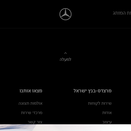
ת המותג
למעלה
מרצדס-בנץ ישראל
מצאו אותנו
שירות לקוחות
אולמות תצוגה
אודות
מרכזי שירות
עיצוב
צור קשר