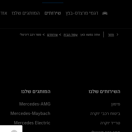
דגמי מרצדס-בנץ
שירותים
המותגים שלנו
אודו
>
>
חזור
אתה נמצא כאן
עמוד הבית
שירותים
ספר רכב דיגיטלי
השירותים שלנו
המותגים שלנו
מימון
Mercedes-AMG
ביטוח רכבי יוקרה
Mercedes-Maybach
טרייד יוקרה
Mercedes Electric