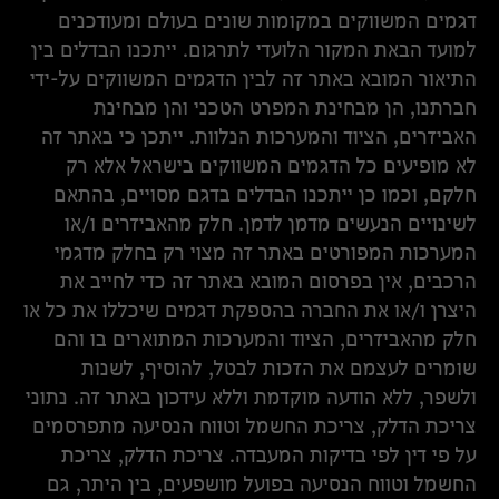
דגמים המשווקים במקומות שונים בעולם ומעודכנים
למועד הבאת המקור הלועדי לתרגום. ייתכנו הבדלים בין
התיאור המובא באתר זה לבין הדגמים המשווקים על-ידי
חברתנו, הן מבחינת המפרט הטכני והן מבחינת
האביזרים, הציוד והמערכות הנלוות. ייתכן כי באתר זה
לא מופיעים כל הדגמים המשווקים בישראל אלא רק
חלקם, וכמו כן ייתכנו הבדלים בדגם מסויים, בהתאם
לשינויים הנעשים מדמן לדמן. חלק מהאביזרים ו/או
המערכות המפורטים באתר זה מצוי רק בחלק מדגמי
הרכבים, אין בפרסום המובא באתר זה כדי לחייב את
היצרן ו/או את החברה בהספקת דגמים שיכללו את כל או
חלק מהאביזרים, הציוד והמערכות המתוארים בו והם
שומרים לעצמם את הזכות לבטל, להוסיף, לשנות
ולשפר, ללא הודעה מוקדמת וללא עידכון באתר זה. נתוני
צריכת הדלק, צריכת החשמל וטווח הנסיעה מתפרסמים
על פי דין לפי בדיקות המעבדה. צריכת הדלק, צריכת
החשמל וטווח הנסיעה בפועל מושפעים, בין היתר, גם