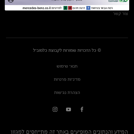
מרכזי שירות
צור קשר
© כל הזכויות שמורות לקבוצת כלמוביל
תנאי שימוש
מדיניות פרטיות
הצהרת נגישות
המידע והנתונים המופיעים באתר זה מתייחסים למגוון