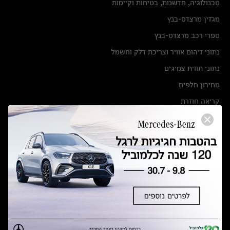
טכנולוגיה, חדשנות, בטיחות וקיימות
מגזין מרצדס-בנץ
ספרי רכב מרצדס-בנץ
נתוני זיהום אוויר וצריכת דלק וחשמל
נתוני תווית צמיגים
מחירון חלפים
קריאה חוזרת
הודעה על הטבות לרכבי מרצדס בהסדר פשרה בתצ 56447-02-19
הסדר פשרה בתצ 56447-02-19
תקנון ימי מכירות 120 לכלמוביל
מצאו אותנו
אולמות תצוגה