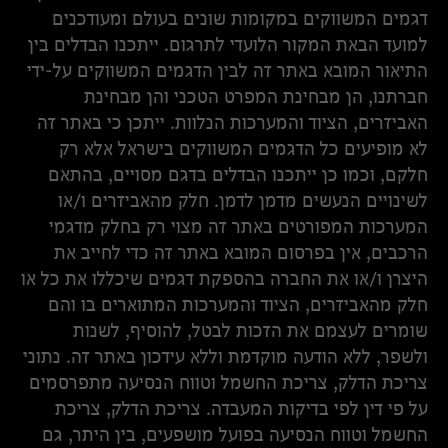
דגמים המשווקים במקומות שונים בעולם ומעודכנים
למועד הבאת המקור הלועדי לתרגום. ייתכנו הבדלים בין
התיאור המובא באתר זה לבין הדגמים המשווקים על-ידי
חברתנו, הן מבחינת המפרט הטכני והן מבחינת
האביזרים, הציוד והמערכות הנלוות. ייתכן כי באתר זה
לא מופיעים כל הדגמים המשווקים בישראל אלא רק
חלקם, וכמו כן ייתכנו הבדלים בדגם מסויים, בהתאם
לשינויים הנעשים מדמן לדמן. חלק מהאביזרים ו/או
המערכות המפורטים באתר זה מצוי רק בחלק מדגמי
הרכבים, אין בפרסום המובא באתר זה כדי לחייב את
היצרן ו/או את החברה בהספקת דגמים שיכללו את כל או
חלק מהאביזרים, הציוד והמערכות המתוארים בו והם
שומרים לעצמם את הזכות לבטל, להוסיף, לשנות
ולשפר, ללא הודעה מוקדמת וללא עידכון באתר זה. נתוני
צריכת הדלק, צריכת החשמל וטווח הנסיעה מתפרסמים
על פי דין לפי בדיקות המעבדה. צריכת הדלק, צריכת
החשמל וטווח הנסיעה בפועל מושפעים, בין היתר, גם