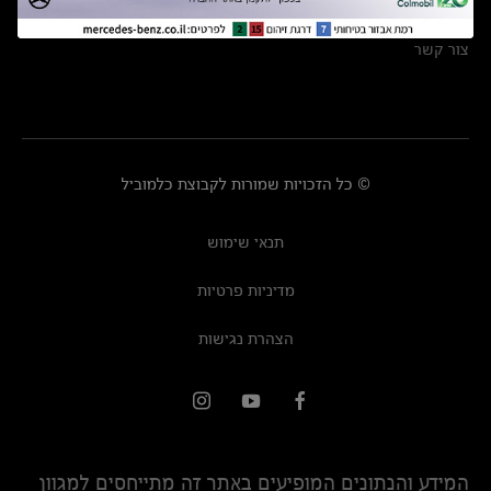
מרכזי שירות
צור קשר
© כל הזכויות שמורות לקבוצת כלמוביל
תנאי שימוש
מדיניות פרטיות
הצהרת נגישות
המידע והנתונים המופיעים באתר זה מתייחסים למגוון