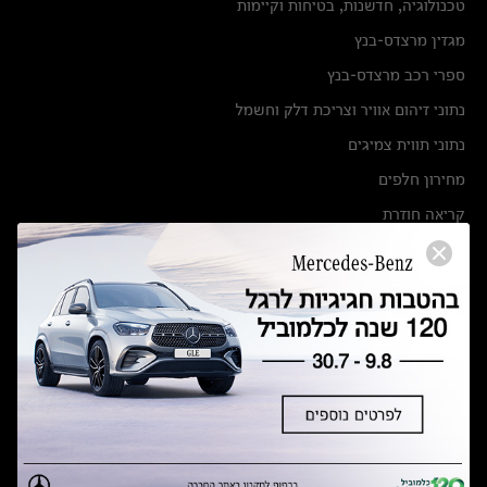
טכנולוגיה, חדשנות, בטיחות וקיימות
מגזין מרצדס-בנץ
ספרי רכב מרצדס-בנץ
נתוני זיהום אוויר וצריכת דלק וחשמל
נתוני תווית צמיגים
מחירון חלפים
קריאה חוזרת
הודעה על הטבות לרכבי מרצדס בהסדר פשרה בתצ 56447-02-19
הסדר פשרה בתצ 56447-02-19
תקנון ימי מכירות 120 לכלמוביל
מצאו אותנו
אולמות תצוגה