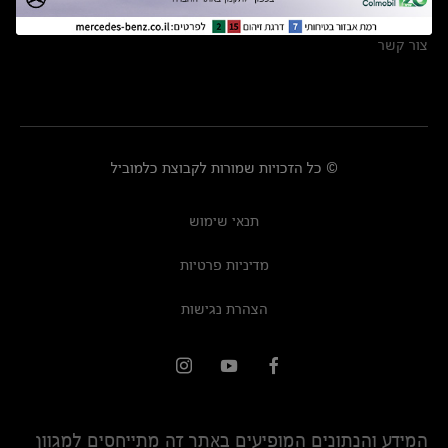
מרכזי שירות
צור קשר
© כל הזכויות שמורות לקבוצת כלמוביל
תנאי שימוש
מדיניות פרטיות
הצהרת נגישות
המידע והנתונים המופיעים באתר זה מתייחסים למגוון