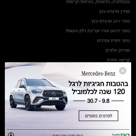
טכנולוגיה, חדשנות, בטיחות וקיימות
מגזין מרצדס-בנץ
ספרי רכב מרצדס-בנץ
נתוני זיהום אוויר וצריכת דלק וחשמל
נתוני תווית צמיגים
מחירון חלפים
קריאה חוזרת
הודעה על הטבות לרכבי מרצדס בהסדר פשרה בתצ 56447-02-19
הסדר פשרה בתצ 56447-02-19
תקנון ימי מכירות 120 לכלמוביל
מצאו אותנו
אולמות תצוגה