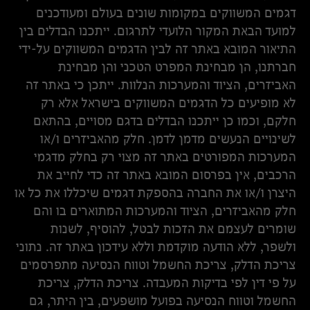
דגמים המשווקים במקומות שונים בעולם ומעודכנים
למועד הבאת המקור הלועדי לתרגום. ייתכנו הבדלים בין
התיאור המובא באתר זה לבין הדגמים המשווקים על-ידי
חברתנו, הן מבחינת המפרט הטכני והן מבחינת
האביזרים, הציוד והמערכות הנלוות. ייתכן כי באתר זה
לא מופיעים כל הדגמים המשווקים בישראל אלא רק
חלקם, וכמו כן ייתכנו הבדלים בדגם מסויים, בהתאם
לשינויים הנעשים מדמן לדמן. חלק מהאביזרים ו/או
המערכות המפורטים באתר זה מצוי רק בחלק מדגמי
הרכבים, אין בפרסום המובא באתר זה כדי לחייב את
היצרן ו/או את החברה בהספקת דגמים שיכללו את כל או
חלק מהאביזרים, הציוד והמערכות המתוארים בו והם
שומרים לעצמם את הזכות לבטל, להוסיף, לשנות
ולשפר, ללא הודעה מוקדמת וללא עידכון באתר זה. נתוני
צריכת הדלק, צריכת החשמל וטווח הנסיעה מתפרסמים
על פי דין לפי בדיקות המעבדה. צריכת הדלק, צריכת
החשמל וטווח הנסיעה בפועל מושפעים, בין היתר, גם