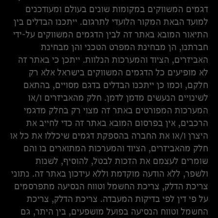
דגמים המשווקים במקומות שונים בעולם ומעודכנים
למועד הבאת המקור הלועדי לתרגום. ייתכנו הבדלים בין
התיאור המובא באתר זה לבין הדגמים המשווקים על-ידי
חברתנו, הן מבחינת המפרט הטכני והן מבחינת
האביזרים, הציוד והמערכות הנלוות. ייתכן כי באתר זה
לא מופיעים כל הדגמים המשווקים בישראל אלא רק
חלקם, וכמו כן ייתכנו הבדלים בדגם מסויים, בהתאם
לשינויים הנעשים מדמן לדמן. חלק מהאביזרים ו/או
המערכות המפורטים באתר זה מצוי רק בחלק מדגמי
הרכבים, אין בפרסום המובא באתר זה כדי לחייב את
היצרן ו/או את החברה בהספקת דגמים שיכללו את כל או
חלק מהאביזרים, הציוד והמערכות המתוארים בו והם
שומרים לעצמם את הזכות לבטל, להוסיף, לשנות
ולשפר, ללא הודעה מוקדמת וללא עידכון באתר זה. נתוני
צריכת הדלק, צריכת החשמל וטווח הנסיעה מתפרסמים
על פי דין לפי בדיקות המעבדה. צריכת הדלק, צריכת
החשמל וטווח הנסיעה בפועל מושפעים, בין היתר, גם