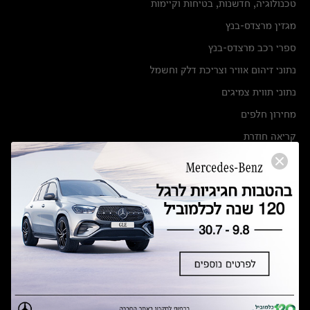
טכנולוגיה, חדשנות, בטיחות וקיימות
מגזין מרצדס-בנץ
ספרי רכב מרצדס-בנץ
נתוני זיהום אוויר וצריכת דלק וחשמל
נתוני תווית צמיגים
מחירון חלפים
קריאה חוזרת
הודעה על הטבות לרכבי מרצדס בהסדר פשרה בתצ 56447-02-19
הסדר פשרה בתצ 56447-02-19
תקנון ימי מכירות 120 לכלמוביל
מצאו אותנו
אולמות תצוגה