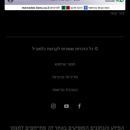
מרכזי שירות
צור קשר
© כל הזכויות שמורות לקבוצת כלמוביל
תנאי שימוש
מדיניות פרטיות
הצהרת נגישות
המידע והנתונים המופיעים באתר זה מתייחסים למגוון