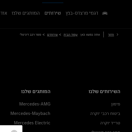
דגמי מרצדס-בנץ
שירותים
המותגים שלנו
אודו
>
>
חזור
אתה נמצא כאן
עמוד הבית
שירותים
ספר רכב דיגיטלי
השירותים שלנו
המותגים שלנו
מימון
Mercedes-AMG
ביטוח רכבי יוקרה
Mercedes-Maybach
טרייד יוקרה
Mercedes Electric