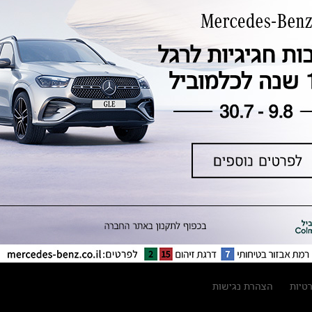
טכנולוגיה, חדשנות, בטיחות וקיימות
מגזין מרצדס-בנץ
ספרי רכב מרצדס-בנץ
נתוני זיהום אוויר וצריכת דלק וחשמל
נתוני תווית צמיגים
מחירון חלפים
קריאה חוזרת
הודעה על הטבות לרכבי מרצדס בהסדר
פשרה בתצ 56447-02-19
הסדר פשרה בתצ 56447-02-19
תקנון ימי מכירות 120 לכלמוביל
רטיות
הצהרת נגישות