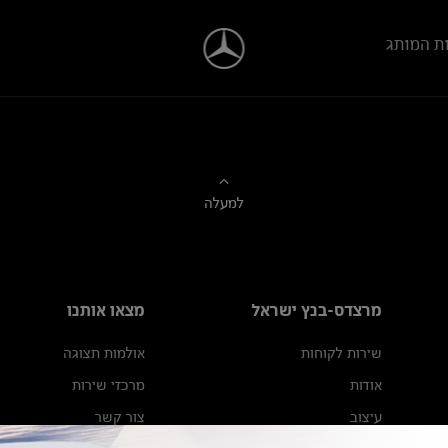
ת המותג
למעלה
מרצדס-בנץ ישראל
מצאו אותנו
שירות לקוחות
אולמות תצוגה
אודות
מרכזי שירות
עיצוב
צור קשר