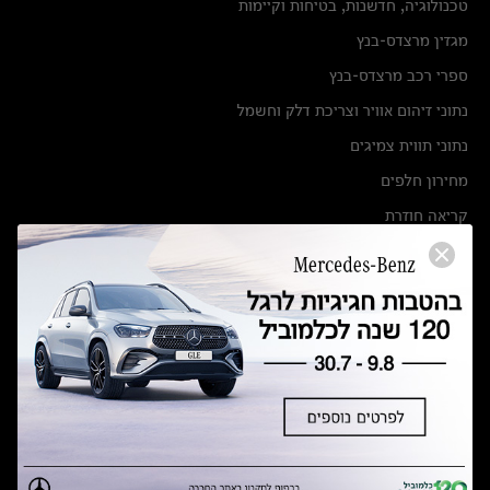
טכנולוגיה, חדשנות, בטיחות וקיימות
מגזין מרצדס-בנץ
ספרי רכב מרצדס-בנץ
נתוני זיהום אוויר וצריכת דלק וחשמל
נתוני תווית צמיגים
מחירון חלפים
קריאה חוזרת
הודעה על הטבות לרכבי מרצדס בהסדר פשרה בתצ 56447-02-19
הסדר פשרה בתצ 56447-02-19
תקנון ימי מכירות 120 לכלמוביל
מצאו אותנו
אולמות תצוגה