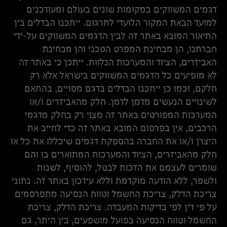
דגמים המשווקים במקומות שונים בעולם ומעודכנים
למועד הבאת המקור הלועדי לתרגום. ייתכנו הבדלים בין
התיאור המובא באתר זה לבין הדגמים המשווקים על-ידי
חברתנו, הן מבחינת המפרט הטכני והן מבחינת
האביזרים, הציוד והמערכות הנלוות. ייתכן כי באתר זה
לא מופיעים כל הדגמים המשווקים בישראל אלא רק
חלקם, וכמו כן ייתכנו הבדלים בדגם מסויים, בהתאם
לשינויים הנעשים מדמן לדמן. חלק מהאביזרים ו/או
המערכות המפורטים באתר זה מצוי רק בחלק מדגמי
הרכבים, אין בפרסום המובא באתר זה כדי לחייב את
היצרן ו/או את החברה בהספקת דגמים שיכללו את כל או
חלק מהאביזרים, הציוד והמערכות המתוארים בו והם
שומרים לעצמם את הזכות לבטל, להוסיף, לשנות
ולשפר, ללא הודעה מוקדמת וללא עידכון באתר זה. נתוני
צריכת הדלק, צריכת החשמל וטווח הנסיעה מתפרסמים
על פי דין לפי בדיקות המעבדה. צריכת הדלק, צריכת
החשמל וטווח הנסיעה בפועל מושפעים, בין היתר, גם