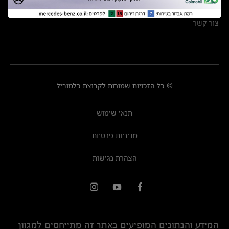
מרכזי שירות
צור קשר
© כל הזכויות שמורות לקבוצת כלמוביל
תנאי שימוש
מדיניות פרטיות
הצהרת נגישות
המידע והנתונים המופיעים באתר זה מתייחסים למגוון