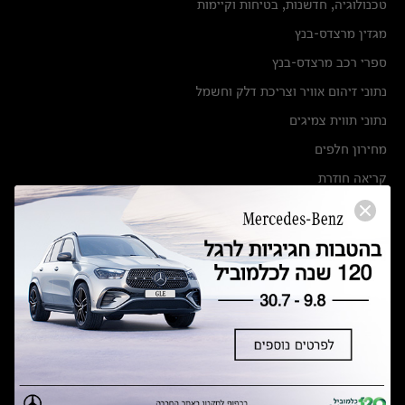
טכנולוגיה, חדשנות, בטיחות וקיימות
מגזין מרצדס-בנץ
ספרי רכב מרצדס-בנץ
נתוני זיהום אוויר וצריכת דלק וחשמל
נתוני תווית צמיגים
מחירון חלפים
קריאה חוזרת
הודעה על הטבות לרכבי מרצדס בהסדר פשרה בתצ 56447-02-19
הסדר פשרה בתצ 56447-02-19
תקנון ימי מכירות 120 לכלמוביל
מצאו אותנו
אולמות תצוגה