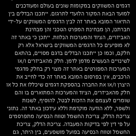
דגמים המשווקים במקומות שונים בעולם ומעודכנים
למועד הבאת המקור הלועדי לתרגום. ייתכנו הבדלים בין
התיאור המובא באתר זה לבין הדגמים המשווקים על-ידי
חברתנו, הן מבחינת המפרט הטכני והן מבחינת
האביזרים, הציוד והמערכות הנלוות. ייתכן כי באתר זה
לא מופיעים כל הדגמים המשווקים בישראל אלא רק
חלקם, וכמו כן ייתכנו הבדלים בדגם מסויים, בהתאם
לשינויים הנעשים מדמן לדמן. חלק מהאביזרים ו/או
המערכות המפורטים באתר זה מצוי רק בחלק מדגמי
הרכבים, אין בפרסום המובא באתר זה כדי לחייב את
היצרן ו/או את החברה בהספקת דגמים שיכללו את כל או
חלק מהאביזרים, הציוד והמערכות המתוארים בו והם
שומרים לעצמם את הזכות לבטל, להוסיף, לשנות
ולשפר, ללא הודעה מוקדמת וללא עידכון באתר זה. נתוני
צריכת הדלק, צריכת החשמל וטווח הנסיעה מתפרסמים
על פי דין לפי בדיקות המעבדה. צריכת הדלק, צריכת
החשמל וטווח הנסיעה בפועל מושפעים, בין היתר, גם