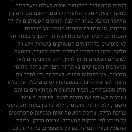
דגמים המשווקים במקומות שונים בעולם ומעודכנים
למועד הבאת המקור הלועדי לתרגום. ייתכנו הבדלים בין
התיאור המובא באתר זה לבין הדגמים המשווקים על-ידי
חברתנו, הן מבחינת המפרט הטכני והן מבחינת
האביזרים, הציוד והמערכות הנלוות. ייתכן כי באתר זה
לא מופיעים כל הדגמים המשווקים בישראל אלא רק
חלקם, וכמו כן ייתכנו הבדלים בדגם מסויים, בהתאם
לשינויים הנעשים מדמן לדמן. חלק מהאביזרים ו/או
המערכות המפורטים באתר זה מצוי רק בחלק מדגמי
הרכבים, אין בפרסום המובא באתר זה כדי לחייב את
היצרן ו/או את החברה בהספקת דגמים שיכללו את כל או
חלק מהאביזרים, הציוד והמערכות המתוארים בו והם
שומרים לעצמם את הזכות לבטל, להוסיף, לשנות
ולשפר, ללא הודעה מוקדמת וללא עידכון באתר זה. נתוני
צריכת הדלק, צריכת החשמל וטווח הנסיעה מתפרסמים
על פי דין לפי בדיקות המעבדה. צריכת הדלק, צריכת
החשמל וטווח הנסיעה בפועל מושפעים, בין היתר, גם