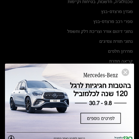
טכנולוגיה, חדשנות, בטיחות וקיימות
מגזין מרצדס-בנץ
ספרי רכב מרצדס-בנץ
נתוני זיהום אוויר וצריכת דלק וחשמל
נתוני תווית צמיגים
מחירון חלפים
קריאה חוזרת
הודעה על הטבות לרכבי מרצדס בהסדר פשרה בתצ 56447-02-19
הסדר פשרה בתצ 56447-02-19
תקנון ימי מכירות 120 לכלמוביל
מצאו אותנו
אולמות תצוגה