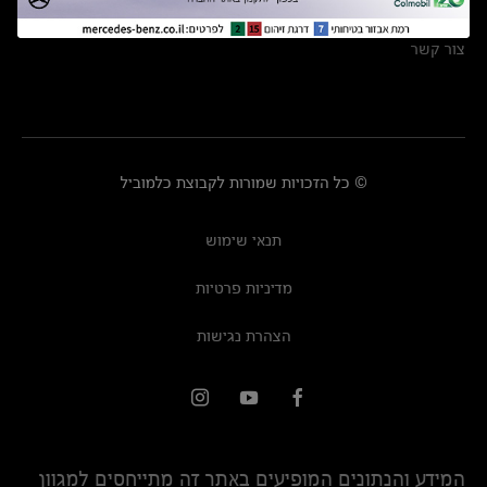
מרכזי שירות
צור קשר
© כל הזכויות שמורות לקבוצת כלמוביל
תנאי שימוש
מדיניות פרטיות
הצהרת נגישות
המידע והנתונים המופיעים באתר זה מתייחסים למגוון