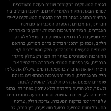
דגמים המשווקים במקומות שונים בעולם ומעודכנים
למועד הבאת המקור הלועדי לתרגום. ייתכנו הבדלים בין
התיאור המובא באתר זה לבין הדגמים המשווקים על-ידי
חברתנו, הן מבחינת המפרט הטכני והן מבחינת
האביזרים, הציוד והמערכות הנלוות. ייתכן כי באתר זה
לא מופיעים כל הדגמים המשווקים בישראל אלא רק
חלקם, וכמו כן ייתכנו הבדלים בדגם מסויים, בהתאם
לשינויים הנעשים מדמן לדמן. חלק מהאביזרים ו/או
המערכות המפורטים באתר זה מצוי רק בחלק מדגמי
הרכבים, אין בפרסום המובא באתר זה כדי לחייב את
היצרן ו/או את החברה בהספקת דגמים שיכללו את כל או
חלק מהאביזרים, הציוד והמערכות המתוארים בו והם
שומרים לעצמם את הזכות לבטל, להוסיף, לשנות
ולשפר, ללא הודעה מוקדמת וללא עידכון באתר זה. נתוני
צריכת הדלק, צריכת החשמל וטווח הנסיעה מתפרסמים
על פי דין לפי בדיקות המעבדה. צריכת הדלק, צריכת
החשמל וטווח הנסיעה בפועל מושפעים, בין היתר, גם