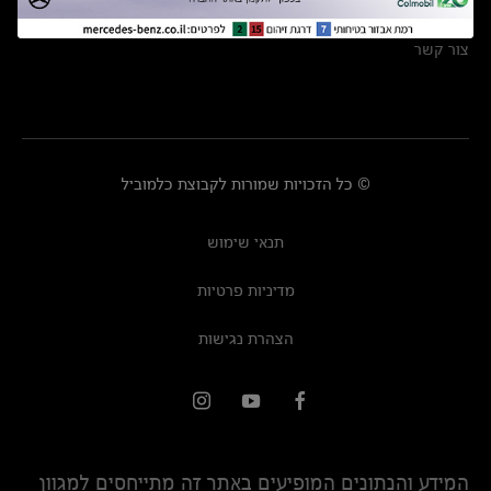
מרכזי שירות
צור קשר
© כל הזכויות שמורות לקבוצת כלמוביל
תנאי שימוש
מדיניות פרטיות
הצהרת נגישות
המידע והנתונים המופיעים באתר זה מתייחסים למגוון