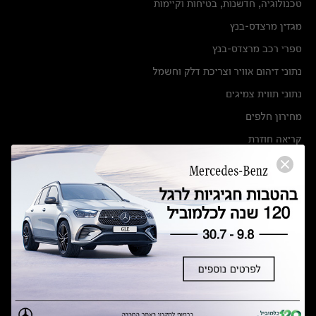
טכנולוגיה, חדשנות, בטיחות וקיימות
מגזין מרצדס-בנץ
ספרי רכב מרצדס-בנץ
נתוני זיהום אוויר וצריכת דלק וחשמל
נתוני תווית צמיגים
מחירון חלפים
קריאה חוזרת
הודעה על הטבות לרכבי מרצדס בהסדר פשרה בתצ 56447-02-19
הסדר פשרה בתצ 56447-02-19
תקנון ימי מכירות 120 לכלמוביל
מצאו אותנו
אולמות תצוגה