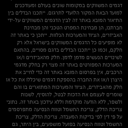
דגמים המשווקים במקומות שונים בעולם ומעודכנים
למועד הבאת המקור הלועדי לתרגום. ייתכנו הבדלים בין
התיאור המובא באתר זה לבין הדגמים המשווקים על-ידי
חברתנו, הן מבחינת המפרט הטכני והן מבחינת
האביזרים, הציוד והמערכות הנלוות. ייתכן כי באתר זה
לא מופיעים כל הדגמים המשווקים בישראל אלא רק
חלקם, וכמו כן ייתכנו הבדלים בדגם מסויים, בהתאם
לשינויים הנעשים מדמן לדמן. חלק מהאביזרים ו/או
המערכות המפורטים באתר זה מצוי רק בחלק מדגמי
הרכבים, אין בפרסום המובא באתר זה כדי לחייב את
היצרן ו/או את החברה בהספקת דגמים שיכללו את כל או
חלק מהאביזרים, הציוד והמערכות המתוארים בו והם
שומרים לעצמם את הזכות לבטל, להוסיף, לשנות
ולשפר, ללא הודעה מוקדמת וללא עידכון באתר זה. נתוני
צריכת הדלק, צריכת החשמל וטווח הנסיעה מתפרסמים
על פי דין לפי בדיקות המעבדה. צריכת הדלק, צריכת
החשמל וטווח הנסיעה בפועל מושפעים, בין היתר, גם