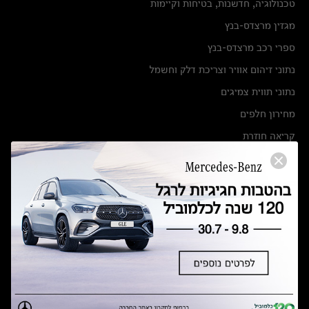
טכנולוגיה, חדשנות, בטיחות וקיימות
מגזין מרצדס-בנץ
ספרי רכב מרצדס-בנץ
נתוני זיהום אוויר וצריכת דלק וחשמל
נתוני תווית צמיגים
מחירון חלפים
קריאה חוזרת
הודעה על הטבות לרכבי מרצדס בהסדר פשרה בתצ 56447-02-19
הסדר פשרה בתצ 56447-02-19
תקנון ימי מכירות 120 לכלמוביל
מצאו אותנו
אולמות תצוגה