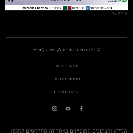
מרכזי שירות
צור קשר
© כל הזכויות שמורות לקבוצת כלמוביל
תנאי שימוש
מדיניות פרטיות
הצהרת נגישות
המידע והנתונים המופיעים באתר זה מתייחסים למגוון