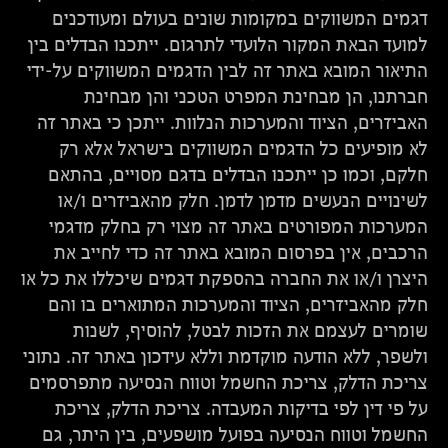
דגמים המשווקים במקומות שונים בעולם ומעודכנים
למועד הבאת המקור הלועדי לתרגום. ייתכנו הבדלים בין
התיאור המובא באתר זה לבין הדגמים המשווקים על-ידי
חברתנו, הן מבחינת המפרט הטכני והן מבחינת
האביזרים, הציוד והמערכות הנלוות. ייתכן כי באתר זה
לא מופיעים כל הדגמים המשווקים בישראל אלא רק
חלקם, וכמו כן ייתכנו הבדלים בדגם מסויים, בהתאם
לשינויים הנעשים מדמן לדמן. חלק מהאביזרים ו/או
המערכות המפורטים באתר זה מצוי רק בחלק מדגמי
הרכבים, אין בפרסום המובא באתר זה כדי לחייב את
היצרן ו/או את החברה בהספקת דגמים שיכללו את כל או
חלק מהאביזרים, הציוד והמערכות המתוארים בו והם
שומרים לעצמם את הזכות לבטל, להוסיף, לשנות
ולשפר, ללא הודעה מוקדמת וללא עידכון באתר זה. נתוני
צריכת הדלק, צריכת החשמל וטווח הנסיעה מתפרסמים
על פי דין לפי בדיקות המעבדה. צריכת הדלק, צריכת
החשמל וטווח הנסיעה בפועל מושפעים, בין היתר, גם